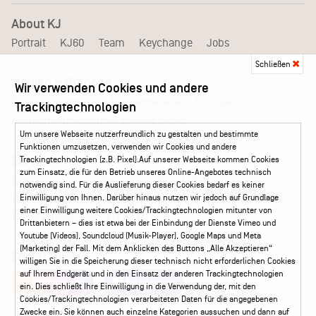
About KJ
Portrait
KJ60
Team
Keychange
Jobs
Schließen
Medien & Branche
Wir verwenden Cookies und andere
Pressematerial – Festivals
Booking
Presse
Trackingtechnologien
Akkreditierungsformular – Festivals
Um unsere Webseite nutzerfreundlich zu gestalten und bestimmte
Funktionen umzusetzen, verwenden wir Cookies und andere
Trackingtechnologien (z.B. Pixel).Auf unserer Webseite kommen Cookies
Service
zum Einsatz, die für den Betrieb unseres Online-Angebotes technisch
Kontakt
Leichte Sprache
FAQ / Hilfe
notwendig sind. Für die Auslieferung dieser Cookies bedarf es keiner
Ticketshop Hamburg
Gutscheine
Callback-Service
Einwilligung von Ihnen. Darüber hinaus nutzen wir jedoch auf Grundlage
einer Einwilligung weitere Cookies/Trackingtechnologien mitunter von
Ticketservice
040 - 413 22 60
Drittanbietern – dies ist etwa bei der Einbindung der Dienste Vimeo und
Youtube (Videos), Soundcloud (Musik-Player), Google Maps und Meta
(Marketing) der Fall. Mit dem Anklicken des Buttons „Alle Akzeptieren“
Social Media
willigen Sie in die Speicherung dieser technisch nicht erforderlichen Cookies
auf Ihrem Endgerät und in den Einsatz der anderen Trackingtechnologien
Instagram
Facebook
ein. Dies schließt Ihre Einwilligung in die Verwendung der, mit den
Cookies/Trackingtechnologien verarbeiteten Daten für die angegebenen
Zwecke ein. Sie können auch einzelne Kategorien aussuchen und dann auf