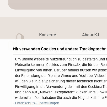
Konzerte
About KJ
Konzerte und Shows
Portrait
Wir verwenden Cookies und andere Trackingtechn
KJ Ticketshop
KJ60
Unser neuer Ticketshop
Team
Um unsere Webseite nutzerfreundlich zu gestalten und 
News
Webseite kommen Cookies zum Einsatz, die für den Betri
Keychange
Locations
Einwilligung von Ihnen. Darüber hinaus nutzen wir jedoc
Jobs
der Einbindung der Dienste Vimeo und Youtube (Videos), 
willigen Sie in die Speicherung dieser technisch nicht e
Einwilligung in die Verwendung der, mit den Cookies/T
und dann auf „Auswahl akzeptieren“ klicken. Ihre Einwilli
widerrufen. Dort hahaben Sie auch die Möglichkeit Ihre
Datenschutz-Einstellungen
.