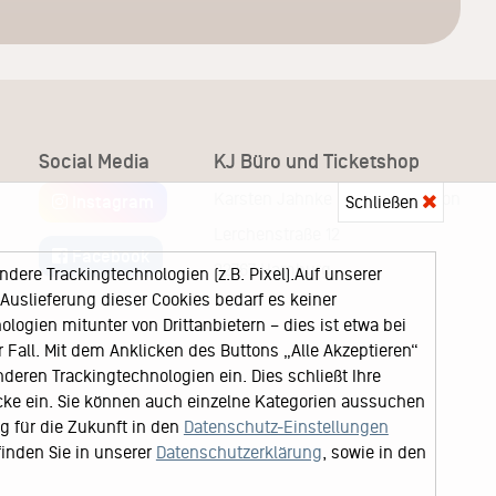
Social Media
KJ Büro und Ticketshop
Karsten Jahnke Konzertdirektion
Schließen
Instagram
Lerchenstraße 12
Facebook
22767 Hamburg
ere Trackingtechnologien (z.B. Pixel).Auf unserer
uslieferung dieser Cookies bedarf es keiner
logien mitunter von Drittanbietern – dies ist etwa bei
Fall. Mit dem Anklicken des Buttons „Alle Akzeptieren“
nderen Trackingtechnologien ein. Dies schließt Ihre
cke ein. Sie können auch einzelne Kategorien aussuchen
ng für die Zukunft in den
Datenschutz-Einstellungen
finden Sie in unserer
Datenschutzerklärung
, sowie in den