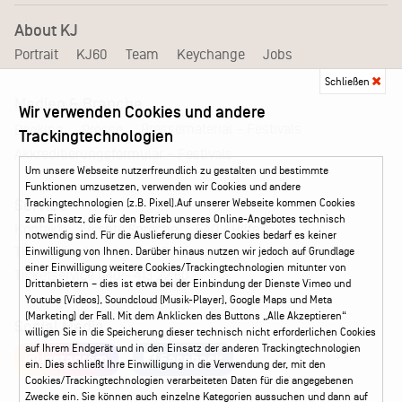
About KJ
Portrait
KJ60
Team
Keychange
Jobs
Schließen
Medien & Branche
Wir verwenden Cookies und andere
Pressematerial – Festivals
Booking
Presse
Trackingtechnologien
Akkreditierungsformular – Festivals
Um unsere Webseite nutzerfreundlich zu gestalten und bestimmte
Funktionen umzusetzen, verwenden wir Cookies und andere
Trackingtechnologien (z.B. Pixel).Auf unserer Webseite kommen Cookies
Service
zum Einsatz, die für den Betrieb unseres Online-Angebotes technisch
Kontakt
Leichte Sprache
FAQ / Hilfe
notwendig sind. Für die Auslieferung dieser Cookies bedarf es keiner
Ticketshop Hamburg
Gutscheine
Callback-Service
Einwilligung von Ihnen. Darüber hinaus nutzen wir jedoch auf Grundlage
einer Einwilligung weitere Cookies/Trackingtechnologien mitunter von
Ticketservice
040 - 413 22 60
Drittanbietern – dies ist etwa bei der Einbindung der Dienste Vimeo und
Youtube (Videos), Soundcloud (Musik-Player), Google Maps und Meta
(Marketing) der Fall. Mit dem Anklicken des Buttons „Alle Akzeptieren“
Social Media
willigen Sie in die Speicherung dieser technisch nicht erforderlichen Cookies
auf Ihrem Endgerät und in den Einsatz der anderen Trackingtechnologien
Instagram
Facebook
ein. Dies schließt Ihre Einwilligung in die Verwendung der, mit den
Cookies/Trackingtechnologien verarbeiteten Daten für die angegebenen
Zwecke ein. Sie können auch einzelne Kategorien aussuchen und dann auf