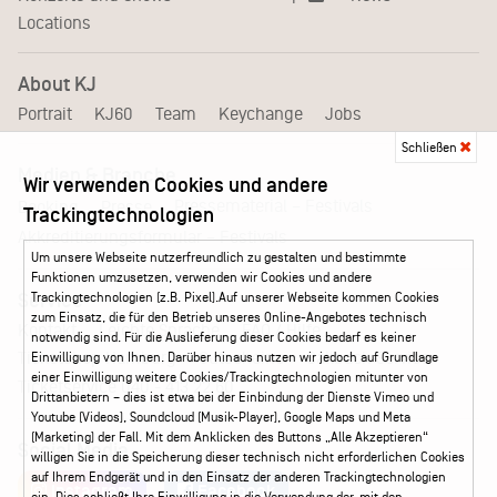
Locations
About KJ
Portrait
KJ60
Team
Keychange
Jobs
Schließen
Medien & Branche
Wir verwenden Cookies und andere
Pressematerial – Festivals
Booking
Presse
Trackingtechnologien
Akkreditierungsformular – Festivals
Um unsere Webseite nutzerfreundlich zu gestalten und bestimmte
Funktionen umzusetzen, verwenden wir Cookies und andere
Trackingtechnologien (z.B. Pixel).Auf unserer Webseite kommen Cookies
Service
zum Einsatz, die für den Betrieb unseres Online-Angebotes technisch
Kontakt
Leichte Sprache
FAQ / Hilfe
notwendig sind. Für die Auslieferung dieser Cookies bedarf es keiner
Ticketshop Hamburg
Gutscheine
Callback-Service
Einwilligung von Ihnen. Darüber hinaus nutzen wir jedoch auf Grundlage
einer Einwilligung weitere Cookies/Trackingtechnologien mitunter von
Ticketservice
040 - 413 22 60
Drittanbietern – dies ist etwa bei der Einbindung der Dienste Vimeo und
Youtube (Videos), Soundcloud (Musik-Player), Google Maps und Meta
(Marketing) der Fall. Mit dem Anklicken des Buttons „Alle Akzeptieren“
Social Media
willigen Sie in die Speicherung dieser technisch nicht erforderlichen Cookies
auf Ihrem Endgerät und in den Einsatz der anderen Trackingtechnologien
Instagram
Facebook