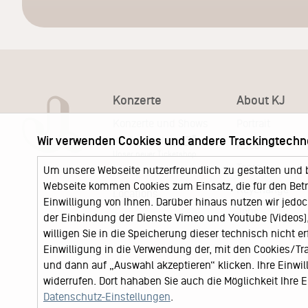
Konzerte
About KJ
Konzerte und Shows
Portrait
Wir verwenden Cookies und andere Trackingtechn
KJ Ticketshop
KJ60
Unser neuer Ticketshop
Team
Um unsere Webseite nutzerfreundlich zu gestalten und 
News
Webseite kommen Cookies zum Einsatz, die für den Betri
Keychange
Locations
Einwilligung von Ihnen. Darüber hinaus nutzen wir jedoc
Jobs
der Einbindung der Dienste Vimeo und Youtube (Videos), 
willigen Sie in die Speicherung dieser technisch nicht e
Einwilligung in die Verwendung der, mit den Cookies/T
und dann auf „Auswahl akzeptieren“ klicken. Ihre Einwilli
widerrufen. Dort hahaben Sie auch die Möglichkeit Ihre
Datenschutz-Einstellungen
.