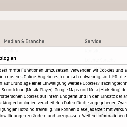
Medien & Branche
Service
Booking
Kontakt
ologien
Presse
Leichte Sprache
Pressematerial – Festivals
FAQ / Hilfe
bestimmte Funktionen umzusetzen, verwenden wir Cookies und and
eb unseres Online-Angebotes technisch notwendig sind. Für die A
Akkreditierungsformular – Festivals
Ticketshop Hamburg
h auf Grundlage einer Einwilligung weitere Cookies/Trackingtechno
Gutscheine
Soundcloud (Musik-Player), Google Maps und Meta (Marketing) der 
rforderlichen Cookies auf Ihrem Endgerät und in den Einsatz der a
Callback-Service
rackingtechnologien verarbeiteten Daten für die angegebenen Zwe
Ticketservice
gung(en) ist/sind freiwillig. Sie können diese jederzeit mit Wirku
040 - 413 22 60
 Einwilligungen zu ändern und anzupassen. Weitere Informationen 