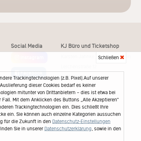
Social Media
KJ Büro und Ticketshop
Karsten Jahnke Konzertdirektion
Schließen
Instagram
Lerchenstraße 12
Facebook
22767 Hamburg
ere Trackingtechnologien (z.B. Pixel).Auf unserer
uslieferung dieser Cookies bedarf es keiner
logien mitunter von Drittanbietern – dies ist etwa bei
Fall. Mit dem Anklicken des Buttons „Alle Akzeptieren“
nderen Trackingtechnologien ein. Dies schließt Ihre
cke ein. Sie können auch einzelne Kategorien aussuchen
ng für die Zukunft in den
Datenschutz-Einstellungen
finden Sie in unserer
Datenschutzerklärung
, sowie in den