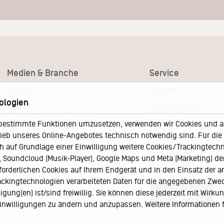
Medien & Branche
Service
Booking
Kontakt
ologien
Presse
Leichte Sprache
Pressematerial – Festivals
FAQ / Hilfe
bestimmte Funktionen umzusetzen, verwenden wir Cookies und and
eb unseres Online-Angebotes technisch notwendig sind. Für die A
Akkreditierungsformular – Festivals
Ticketshop Hamburg
h auf Grundlage einer Einwilligung weitere Cookies/Trackingtechno
Gutscheine
Soundcloud (Musik-Player), Google Maps und Meta (Marketing) der 
rforderlichen Cookies auf Ihrem Endgerät und in den Einsatz der a
Callback-Service
rackingtechnologien verarbeiteten Daten für die angegebenen Zwe
Ticketservice
gung(en) ist/sind freiwillig. Sie können diese jederzeit mit Wirku
040 - 413 22 60
 Einwilligungen zu ändern und anzupassen. Weitere Informationen 