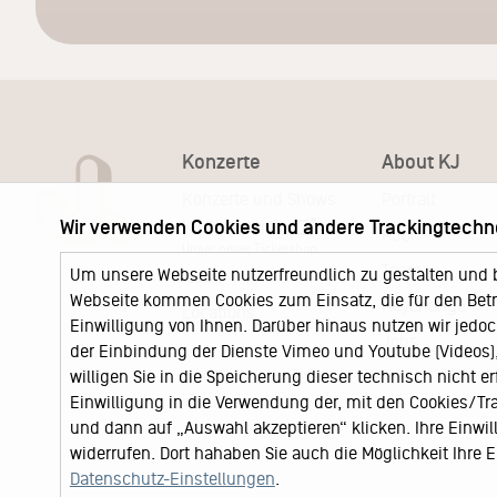
Konzerte
About KJ
Konzerte und Shows
Portrait
Wir verwenden Cookies und andere Trackingtechn
KJ Ticketshop
KJ60
Unser neuer Ticketshop
Team
Um unsere Webseite nutzerfreundlich zu gestalten und 
News
Webseite kommen Cookies zum Einsatz, die für den Betri
Keychange
Locations
Einwilligung von Ihnen. Darüber hinaus nutzen wir jedoc
Jobs
der Einbindung der Dienste Vimeo und Youtube (Videos), 
willigen Sie in die Speicherung dieser technisch nicht e
Einwilligung in die Verwendung der, mit den Cookies/T
und dann auf „Auswahl akzeptieren“ klicken. Ihre Einwilli
widerrufen. Dort hahaben Sie auch die Möglichkeit Ihre
Datenschutz-Einstellungen
.