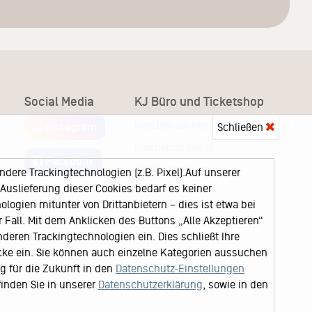
Social Media
KJ Büro und Ticketshop
Karsten Jahnke Konzertdirektion
Schließen
Instagram
Lerchenstraße 12
Facebook
22767 Hamburg
ere Trackingtechnologien (z.B. Pixel).Auf unserer
uslieferung dieser Cookies bedarf es keiner
logien mitunter von Drittanbietern – dies ist etwa bei
Fall. Mit dem Anklicken des Buttons „Alle Akzeptieren“
nderen Trackingtechnologien ein. Dies schließt Ihre
cke ein. Sie können auch einzelne Kategorien aussuchen
ng für die Zukunft in den
Datenschutz-Einstellungen
finden Sie in unserer
Datenschutzerklärung
, sowie in den