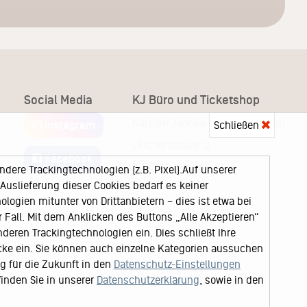
Social Media
KJ Büro und Ticketshop
Karsten Jahnke Konzertdirektion
Schließen
Instagram
Lerchenstraße 12
Facebook
22767 Hamburg
ere Trackingtechnologien (z.B. Pixel).Auf unserer
uslieferung dieser Cookies bedarf es keiner
logien mitunter von Drittanbietern – dies ist etwa bei
Fall. Mit dem Anklicken des Buttons „Alle Akzeptieren“
nderen Trackingtechnologien ein. Dies schließt Ihre
cke ein. Sie können auch einzelne Kategorien aussuchen
ng für die Zukunft in den
Datenschutz-Einstellungen
finden Sie in unserer
Datenschutzerklärung
, sowie in den