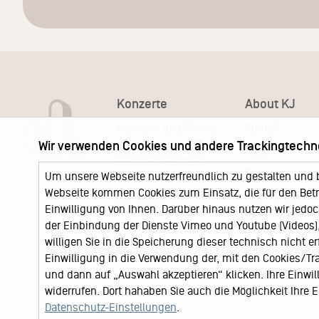
Konzerte
About KJ
Konzerte und Shows
Portrait
Wir verwenden Cookies und andere Trackingtechn
KJ Ticketshop
KJ60
Unser neuer Ticketshop
Team
Um unsere Webseite nutzerfreundlich zu gestalten und 
News
Webseite kommen Cookies zum Einsatz, die für den Betri
Keychange
Locations
Einwilligung von Ihnen. Darüber hinaus nutzen wir jedoc
Jobs
der Einbindung der Dienste Vimeo und Youtube (Videos), 
willigen Sie in die Speicherung dieser technisch nicht e
Einwilligung in die Verwendung der, mit den Cookies/T
und dann auf „Auswahl akzeptieren“ klicken. Ihre Einwilli
widerrufen. Dort hahaben Sie auch die Möglichkeit Ihre
Datenschutz-Einstellungen
.