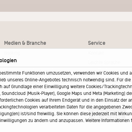
Medien & Branche
Service
Booking
Kontakt
ologien
Presse
Leichte Sprache
Pressematerial – Festivals
FAQ / Hilfe
bestimmte Funktionen umzusetzen, verwenden wir Cookies und and
eb unseres Online-Angebotes technisch notwendig sind. Für die A
Akkreditierungsformular – Festivals
Ticketshop Hamburg
h auf Grundlage einer Einwilligung weitere Cookies/Trackingtechno
Gutscheine
Soundcloud (Musik-Player), Google Maps und Meta (Marketing) der 
rforderlichen Cookies auf Ihrem Endgerät und in den Einsatz der a
Callback-Service
rackingtechnologien verarbeiteten Daten für die angegebenen Zwe
Ticketservice
gung(en) ist/sind freiwillig. Sie können diese jederzeit mit Wirku
040 - 413 22 60
 Einwilligungen zu ändern und anzupassen. Weitere Informationen 