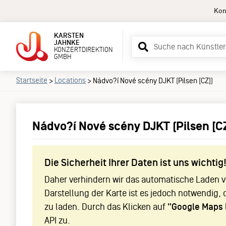
Kon
KARSTEN
Suchbegriff
JAHNKE
KONZERTDIREKTION
eingeben
GMBH
Startseite
Locations
>
>
Nádvo?í Nové scény DJKT (Pilsen [CZ])
Nádvo?í Nové scény DJKT (Pilsen [C
Die Sicherheit Ihrer Daten ist uns wichtig
Daher verhindern wir das automatische Laden vo
Darstellung der Karte ist es jedoch notwendig, 
zu laden. Durch das Klicken auf
"Google Maps 
API zu.