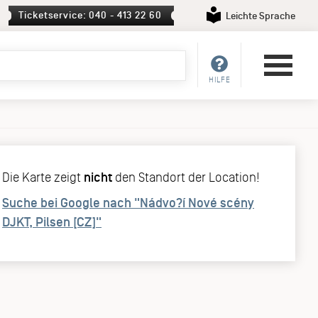
Ticketservice: 040 - 413 22 60
Leichte Sprache
HILFE
Die Karte zeigt
nicht
den Standort der Location!
Suche bei Google nach "Nádvo?í Nové scény
DJKT, Pilsen [CZ]"