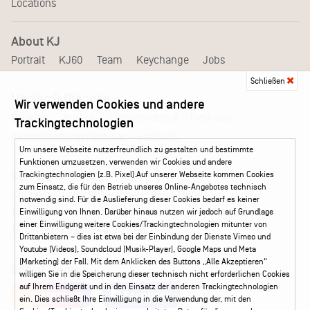
Locations
About KJ
Portrait
KJ60
Team
Keychange
Jobs
Schließen
Medien & Branche
Wir verwenden Cookies und andere
Pressematerial – Festivals
Booking
Presse
Trackingtechnologien
Akkreditierungsformular – Festivals
Um unsere Webseite nutzerfreundlich zu gestalten und bestimmte
Funktionen umzusetzen, verwenden wir Cookies und andere
Trackingtechnologien (z.B. Pixel).Auf unserer Webseite kommen Cookies
Service
zum Einsatz, die für den Betrieb unseres Online-Angebotes technisch
Kontakt
Leichte Sprache
FAQ / Hilfe
notwendig sind. Für die Auslieferung dieser Cookies bedarf es keiner
Ticketshop Hamburg
Gutscheine
Callback-Service
Einwilligung von Ihnen. Darüber hinaus nutzen wir jedoch auf Grundlage
einer Einwilligung weitere Cookies/Trackingtechnologien mitunter von
Ticketservice
040 - 413 22 60
Drittanbietern – dies ist etwa bei der Einbindung der Dienste Vimeo und
Youtube (Videos), Soundcloud (Musik-Player), Google Maps und Meta
(Marketing) der Fall. Mit dem Anklicken des Buttons „Alle Akzeptieren“
Social Media
willigen Sie in die Speicherung dieser technisch nicht erforderlichen Cookies
auf Ihrem Endgerät und in den Einsatz der anderen Trackingtechnologien
Instagram
Facebook
ein. Dies schließt Ihre Einwilligung in die Verwendung der, mit den