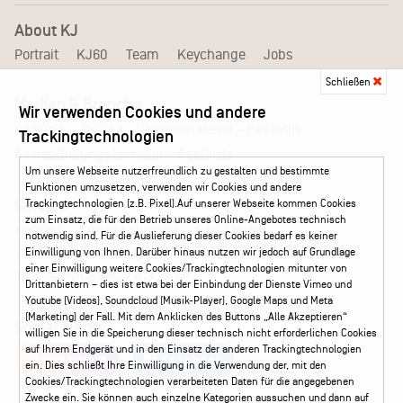
About KJ
Portrait
KJ60
Team
Keychange
Jobs
Schließen
Medien & Branche
Wir verwenden Cookies und andere
Pressematerial – Festivals
Booking
Presse
Trackingtechnologien
Akkreditierungsformular – Festivals
Um unsere Webseite nutzerfreundlich zu gestalten und bestimmte
Funktionen umzusetzen, verwenden wir Cookies und andere
Trackingtechnologien (z.B. Pixel).Auf unserer Webseite kommen Cookies
Service
zum Einsatz, die für den Betrieb unseres Online-Angebotes technisch
Kontakt
Leichte Sprache
FAQ / Hilfe
notwendig sind. Für die Auslieferung dieser Cookies bedarf es keiner
Ticketshop Hamburg
Gutscheine
Callback-Service
Einwilligung von Ihnen. Darüber hinaus nutzen wir jedoch auf Grundlage
einer Einwilligung weitere Cookies/Trackingtechnologien mitunter von
Ticketservice
040 - 413 22 60
Drittanbietern – dies ist etwa bei der Einbindung der Dienste Vimeo und
Youtube (Videos), Soundcloud (Musik-Player), Google Maps und Meta
(Marketing) der Fall. Mit dem Anklicken des Buttons „Alle Akzeptieren“
Social Media
willigen Sie in die Speicherung dieser technisch nicht erforderlichen Cookies
auf Ihrem Endgerät und in den Einsatz der anderen Trackingtechnologien
Instagram
Facebook
ein. Dies schließt Ihre Einwilligung in die Verwendung der, mit den
Cookies/Trackingtechnologien verarbeiteten Daten für die angegebenen
Zwecke ein. Sie können auch einzelne Kategorien aussuchen und dann auf