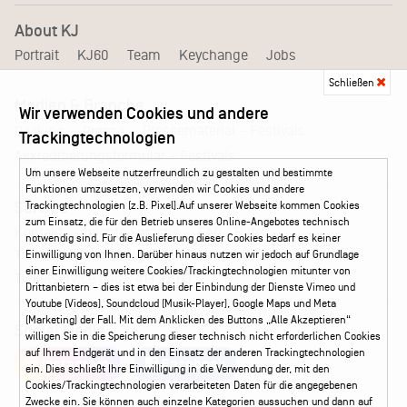
About KJ
Portrait
KJ60
Team
Keychange
Jobs
Schließen
Medien & Branche
Wir verwenden Cookies und andere
Pressematerial – Festivals
Booking
Presse
Trackingtechnologien
Akkreditierungsformular – Festivals
Um unsere Webseite nutzerfreundlich zu gestalten und bestimmte
Funktionen umzusetzen, verwenden wir Cookies und andere
Trackingtechnologien (z.B. Pixel).Auf unserer Webseite kommen Cookies
Service
zum Einsatz, die für den Betrieb unseres Online-Angebotes technisch
Kontakt
Leichte Sprache
FAQ / Hilfe
notwendig sind. Für die Auslieferung dieser Cookies bedarf es keiner
Ticketshop Hamburg
Gutscheine
Callback-Service
Einwilligung von Ihnen. Darüber hinaus nutzen wir jedoch auf Grundlage
einer Einwilligung weitere Cookies/Trackingtechnologien mitunter von
Ticketservice
040 - 413 22 60
Drittanbietern – dies ist etwa bei der Einbindung der Dienste Vimeo und
Youtube (Videos), Soundcloud (Musik-Player), Google Maps und Meta
(Marketing) der Fall. Mit dem Anklicken des Buttons „Alle Akzeptieren“
Social Media
willigen Sie in die Speicherung dieser technisch nicht erforderlichen Cookies
auf Ihrem Endgerät und in den Einsatz der anderen Trackingtechnologien
Instagram
Facebook
ein. Dies schließt Ihre Einwilligung in die Verwendung der, mit den
Cookies/Trackingtechnologien verarbeiteten Daten für die angegebenen
Zwecke ein. Sie können auch einzelne Kategorien aussuchen und dann auf