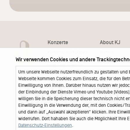
Konzerte
About KJ
Konzerte und Shows
Portrait
Wir verwenden Cookies und andere Trackingtechn
KJ Ticketshop
KJ60
Unser neuer Ticketshop
Team
Um unsere Webseite nutzerfreundlich zu gestalten und 
News
Webseite kommen Cookies zum Einsatz, die für den Betri
Keychange
Locations
Einwilligung von Ihnen. Darüber hinaus nutzen wir jedoc
Jobs
der Einbindung der Dienste Vimeo und Youtube (Videos), 
willigen Sie in die Speicherung dieser technisch nicht e
Einwilligung in die Verwendung der, mit den Cookies/T
und dann auf „Auswahl akzeptieren“ klicken. Ihre Einwilli
widerrufen. Dort hahaben Sie auch die Möglichkeit Ihre
Datenschutz-Einstellungen
.