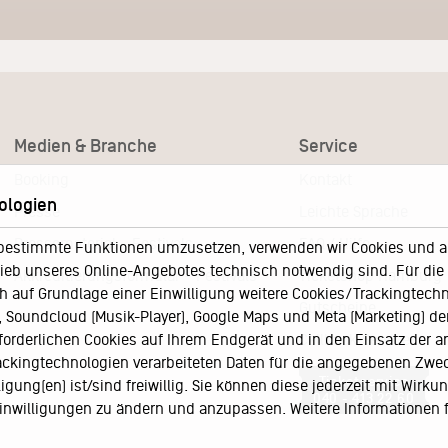
Medien & Branche
Service
Booking
Kontakt
ologien
Presse
Leichte Sprache
Pressematerial – Festivals
FAQ / Hilfe
bestimmte Funktionen umzusetzen, verwenden wir Cookies und and
eb unseres Online-Angebotes technisch notwendig sind. Für die A
Akkreditierungsformular – Festivals
Ticketshop Hamburg
h auf Grundlage einer Einwilligung weitere Cookies/Trackingtechno
Gutscheine
Soundcloud (Musik-Player), Google Maps und Meta (Marketing) der 
rforderlichen Cookies auf Ihrem Endgerät und in den Einsatz der a
Callback-Service
rackingtechnologien verarbeiteten Daten für die angegebenen Zwe
Ticketservice
gung(en) ist/sind freiwillig. Sie können diese jederzeit mit Wirku
040 - 413 22 60
 Einwilligungen zu ändern und anzupassen. Weitere Informationen 