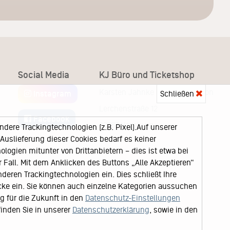
Social Media
KJ Büro und Ticketshop
Karsten Jahnke Konzertdirektion
Schließen
Instagram
Lerchenstraße 12
Facebook
22767 Hamburg
ere Trackingtechnologien (z.B. Pixel).Auf unserer
uslieferung dieser Cookies bedarf es keiner
logien mitunter von Drittanbietern – dies ist etwa bei
Fall. Mit dem Anklicken des Buttons „Alle Akzeptieren“
nderen Trackingtechnologien ein. Dies schließt Ihre
cke ein. Sie können auch einzelne Kategorien aussuchen
ng für die Zukunft in den
Datenschutz-Einstellungen
finden Sie in unserer
Datenschutzerklärung
, sowie in den