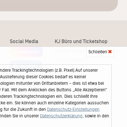
Social Media
KJ Büro und Ticketshop
Karsten Jahnke Konzertdirektion
Schließen
Instagram
Lerchenstraße 12
Facebook
22767 Hamburg
ere Trackingtechnologien (z.B. Pixel).Auf unserer
uslieferung dieser Cookies bedarf es keiner
logien mitunter von Drittanbietern – dies ist etwa bei
Fall. Mit dem Anklicken des Buttons „Alle Akzeptieren“
nderen Trackingtechnologien ein. Dies schließt Ihre
cke ein. Sie können auch einzelne Kategorien aussuchen
ng für die Zukunft in den
Datenschutz-Einstellungen
finden Sie in unserer
Datenschutzerklärung
, sowie in den