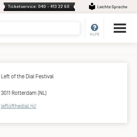
Ticketservice: 040 - 413 22 60
Leichte Sprache
HILFE
Left of the Dial Festival
3011 Rotterdam [NL]
leftofthedial.nl/