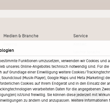
Medien & Branche
Service
Booking
Kontakt
ologien
Presse
Leichte Sprache
Pressematerial – Festivals
FAQ / Hilfe
bestimmte Funktionen umzusetzen, verwenden wir Cookies und and
eb unseres Online-Angebotes technisch notwendig sind. Für die A
Akkreditierungsformular – Festivals
Ticketshop Hamburg
h auf Grundlage einer Einwilligung weitere Cookies/Trackingtechno
Gutscheine
Soundcloud (Musik-Player), Google Maps und Meta (Marketing) der 
rforderlichen Cookies auf Ihrem Endgerät und in den Einsatz der a
Callback-Service
rackingtechnologien verarbeiteten Daten für die angegebenen Zwe
Ticketservice
gung(en) ist/sind freiwillig. Sie können diese jederzeit mit Wirku
040 - 413 22 60
 Einwilligungen zu ändern und anzupassen. Weitere Informationen 