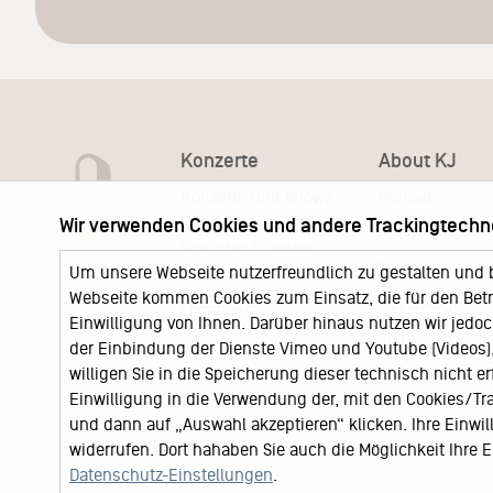
Konzerte
About KJ
Konzerte und Shows
Portrait
Wir verwenden Cookies und andere Trackingtechn
KJ Ticketshop
KJ60
Unser neuer Ticketshop
Team
Um unsere Webseite nutzerfreundlich zu gestalten und 
News
Webseite kommen Cookies zum Einsatz, die für den Betri
Keychange
Locations
Einwilligung von Ihnen. Darüber hinaus nutzen wir jedoc
Jobs
der Einbindung der Dienste Vimeo und Youtube (Videos), 
willigen Sie in die Speicherung dieser technisch nicht e
Einwilligung in die Verwendung der, mit den Cookies/T
und dann auf „Auswahl akzeptieren“ klicken. Ihre Einwilli
widerrufen. Dort hahaben Sie auch die Möglichkeit Ihre
Datenschutz-Einstellungen
.