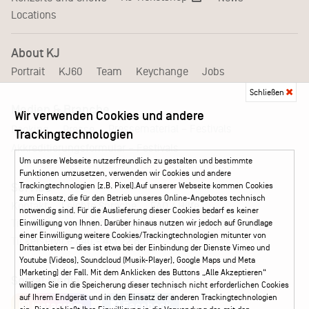
Locations
About KJ
Portrait
KJ60
Team
Keychange
Jobs
Schließen
Medien & Branche
Wir verwenden Cookies und andere
Pressematerial – Festivals
Booking
Presse
Trackingtechnologien
Akkreditierungsformular – Festivals
Um unsere Webseite nutzerfreundlich zu gestalten und bestimmte
Funktionen umzusetzen, verwenden wir Cookies und andere
Trackingtechnologien (z.B. Pixel).Auf unserer Webseite kommen Cookies
Service
zum Einsatz, die für den Betrieb unseres Online-Angebotes technisch
Kontakt
Leichte Sprache
FAQ / Hilfe
notwendig sind. Für die Auslieferung dieser Cookies bedarf es keiner
Ticketshop Hamburg
Gutscheine
Callback-Service
Einwilligung von Ihnen. Darüber hinaus nutzen wir jedoch auf Grundlage
einer Einwilligung weitere Cookies/Trackingtechnologien mitunter von
Ticketservice
040 - 413 22 60
Drittanbietern – dies ist etwa bei der Einbindung der Dienste Vimeo und
Youtube (Videos), Soundcloud (Musik-Player), Google Maps und Meta
(Marketing) der Fall. Mit dem Anklicken des Buttons „Alle Akzeptieren“
Social Media
willigen Sie in die Speicherung dieser technisch nicht erforderlichen Cookies
auf Ihrem Endgerät und in den Einsatz der anderen Trackingtechnologien
Instagram
Facebook