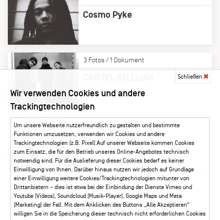
Cosmo Pyke
3 Fotos / 1 Dokument
CRISTEL SELLLIAH
Schließen
Wir verwenden Cookies und andere
Trackingtechnologien
3 Fotos / 1 Dokument
Um unsere Webseite nutzerfreundlich zu gestalten und bestimmte
Funktionen umzusetzen, verwenden wir Cookies und andere
Crucchi Gang
Trackingtechnologien (z.B. Pixel).Auf unserer Webseite kommen Cookies
zum Einsatz, die für den Betrieb unseres Online-Angebotes technisch
notwendig sind. Für die Auslieferung dieser Cookies bedarf es keiner
Einwilligung von Ihnen. Darüber hinaus nutzen wir jedoch auf Grundlage
einer Einwilligung weitere Cookies/Trackingtechnologien mitunter von
1 Foto / 1 Dokument
Drittanbietern – dies ist etwa bei der Einbindung der Dienste Vimeo und
Youtube (Videos), Soundcloud (Musik-Player), Google Maps und Meta
Cypress Hill
(Marketing) der Fall. Mit dem Anklicken des Buttons „Alle Akzeptieren“
willigen Sie in die Speicherung dieser technisch nicht erforderlichen Cookies