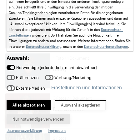
auf Ihrem Endgerät und in den Einsatz der anderen Trackingtechnologien
ein. Dies schließt Ihre Einwilligung in die Verwendung der, mit den
Cookies/Trackingtechnologien verarbeiteten Daten für die angegebenen
2 Fotos / 1 Dokument
Zwecke ein. Sie können auch einzelne Kategorien aussuchen und dann auf
„Auswahl akzeptieren“ klicken. Ihre Einwilligung(en) ist/sind freiwillig. Sie
Dagny
können diese jederzeit mit Wirkung für die Zukunft in den
Datenschutz-
Einstellungen
widerrufen. Dort hahaben Sie auch die Möglichkeit Ihre
Einwilligungen zu ändern und anzupassen. Weitere Informationen finden Sie
in unserer
Datenschutzerklärung
, sowie in den
Datenschutz-Einstellungen
.
Auswahl:
1 Foto / 1 Dokument
Notwendige (erforderlich, nicht abwählbar)
Daley
Präferenzen
Werbung/Marketing
Einstellungen und Informationen
Externe Medien
3 Fotos / 1 Dokument
Alles akzeptieren
Auswahl akzeptieren
Dan Whitlam
Nur notwendige verwenden
Datenschutzerklärung
Impressum
2 Fotos