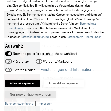
auf Ihrem Endgerät und in den Einsatz der anderen Trackingtechnologien
ein. Dies schließt Ihre Einwilligung in die Verwendung der, mit den
Cookies/Trackingtechnologien verarbeiteten Daten für die angegebenen
2 Fotos / 1 Dokument
Zwecke ein. Sie können auch einzelne Kategorien aussuchen und dann auf
„Auswahl akzeptieren“ klicken. Ihre Einwilligung(en) ist/sind freiwillig. Sie
Dagny
können diese jederzeit mit Wirkung für die Zukunft in den
Datenschutz-
Einstellungen
widerrufen. Dort hahaben Sie auch die Möglichkeit Ihre
Einwilligungen zu ändern und anzupassen. Weitere Informationen finden Sie
in unserer
Datenschutzerklärung
, sowie in den
Datenschutz-Einstellungen
.
Auswahl:
1 Foto / 1 Dokument
Notwendige (erforderlich, nicht abwählbar)
Daley
Präferenzen
Werbung/Marketing
Einstellungen und Informationen
Externe Medien
3 Fotos / 1 Dokument
Alles akzeptieren
Auswahl akzeptieren
Dan Whitlam
Nur notwendige verwenden
Datenschutzerklärung
Impressum
2 Fotos