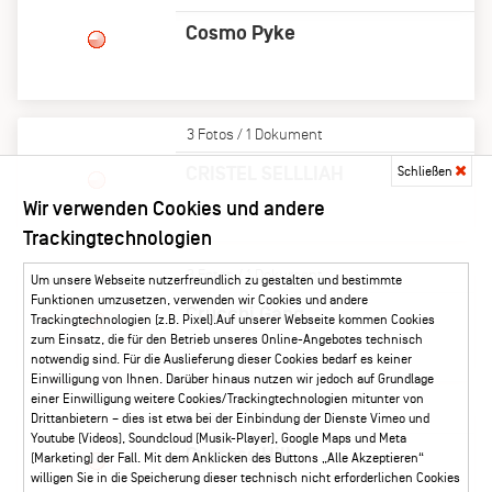
Cosmo Pyke
3 Fotos / 1 Dokument
CRISTEL SELLLIAH
Schließen
Wir verwenden Cookies und andere
Trackingtechnologien
3 Fotos / 1 Dokument
Um unsere Webseite nutzerfreundlich zu gestalten und bestimmte
Funktionen umzusetzen, verwenden wir Cookies und andere
Crucchi Gang
Trackingtechnologien (z.B. Pixel).Auf unserer Webseite kommen Cookies
zum Einsatz, die für den Betrieb unseres Online-Angebotes technisch
notwendig sind. Für die Auslieferung dieser Cookies bedarf es keiner
Einwilligung von Ihnen. Darüber hinaus nutzen wir jedoch auf Grundlage
einer Einwilligung weitere Cookies/Trackingtechnologien mitunter von
1 Foto / 1 Dokument
Drittanbietern – dies ist etwa bei der Einbindung der Dienste Vimeo und
Youtube (Videos), Soundcloud (Musik-Player), Google Maps und Meta
Cypress Hill
(Marketing) der Fall. Mit dem Anklicken des Buttons „Alle Akzeptieren“
willigen Sie in die Speicherung dieser technisch nicht erforderlichen Cookies