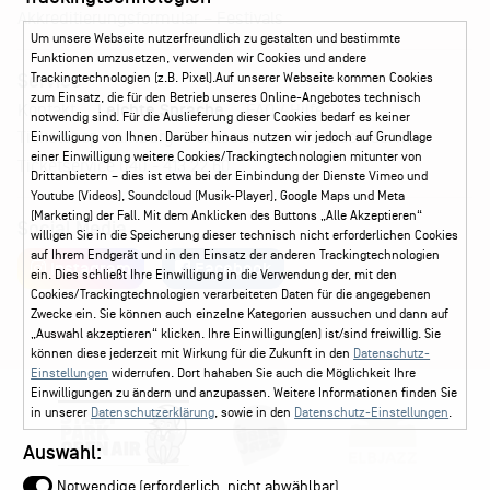
Akkreditierungsformular – Festivals
Um unsere Webseite nutzerfreundlich zu gestalten und bestimmte
Funktionen umzusetzen, verwenden wir Cookies und andere
Service
Trackingtechnologien (z.B. Pixel).Auf unserer Webseite kommen Cookies
zum Einsatz, die für den Betrieb unseres Online-Angebotes technisch
Kontakt
Leichte Sprache
FAQ / Hilfe
notwendig sind. Für die Auslieferung dieser Cookies bedarf es keiner
Ticketshop Hamburg
Gutscheine
Callback-Service
Einwilligung von Ihnen. Darüber hinaus nutzen wir jedoch auf Grundlage
einer Einwilligung weitere Cookies/Trackingtechnologien mitunter von
Ticketservice
040 - 413 22 60
Drittanbietern – dies ist etwa bei der Einbindung der Dienste Vimeo und
Youtube (Videos), Soundcloud (Musik-Player), Google Maps und Meta
(Marketing) der Fall. Mit dem Anklicken des Buttons „Alle Akzeptieren“
Social Media
willigen Sie in die Speicherung dieser technisch nicht erforderlichen Cookies
auf Ihrem Endgerät und in den Einsatz der anderen Trackingtechnologien
Instagram
Facebook
ein. Dies schließt Ihre Einwilligung in die Verwendung der, mit den
Cookies/Trackingtechnologien verarbeiteten Daten für die angegebenen
Zwecke ein. Sie können auch einzelne Kategorien aussuchen und dann auf
„Auswahl akzeptieren“ klicken. Ihre Einwilligung(en) ist/sind freiwillig. Sie
können diese jederzeit mit Wirkung für die Zukunft in den
Datenschutz-
Einstellungen
widerrufen. Dort hahaben Sie auch die Möglichkeit Ihre
Einwilligungen zu ändern und anzupassen. Weitere Informationen finden Sie
in unserer
Datenschutzerklärung
, sowie in den
Datenschutz-Einstellungen
.
Auswahl:
Notwendige (erforderlich, nicht abwählbar)