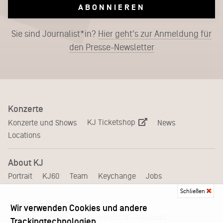
ABONNIEREN
Sie sind Journalist*in?
Hier geht's zur Anmeldung für
den Presse-Newsletter
Konzerte
KJ Ticketshop
Konzerte und Shows
News
Locations
About KJ
Portrait
KJ60
Team
Keychange
Jobs
Schließen
Medien & Branche
Wir verwenden Cookies und andere
Pressematerial – Festivals
Booking
Presse
Trackingtechnologien