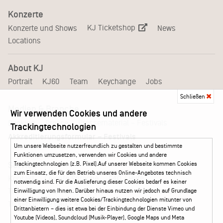
Konzerte
KJ Ticketshop
Konzerte und Shows
News
Locations
About KJ
Portrait
KJ60
Team
Keychange
Jobs
Schließen
Medien & Branche
Wir verwenden Cookies und andere
Pressematerial – Festivals
Booking
Presse
Trackingtechnologien
Akkreditierungsformular – Festivals
Um unsere Webseite nutzerfreundlich zu gestalten und bestimmte
Funktionen umzusetzen, verwenden wir Cookies und andere
Service
Trackingtechnologien (z.B. Pixel).Auf unserer Webseite kommen Cookies
zum Einsatz, die für den Betrieb unseres Online-Angebotes technisch
Kontakt
Leichte Sprache
FAQ / Hilfe
notwendig sind. Für die Auslieferung dieser Cookies bedarf es keiner
Ticketshop Hamburg
Gutscheine
Callback-Service
Einwilligung von Ihnen. Darüber hinaus nutzen wir jedoch auf Grundlage
einer Einwilligung weitere Cookies/Trackingtechnologien mitunter von
Ticketservice
040 - 413 22 60
Drittanbietern – dies ist etwa bei der Einbindung der Dienste Vimeo und
Youtube (Videos), Soundcloud (Musik-Player), Google Maps und Meta