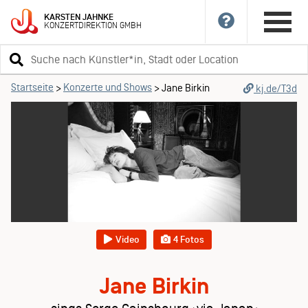
KARSTEN
JAHNKE
KONZERTDIREKTION
GMBH
Suchbegriff
eingeben
Startseite
Konzerte und Shows
>
>
Jane Birkin
kj.de/T3d
Video
4 Fotos
Jane Birkin