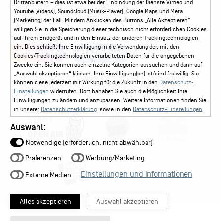
Drittanbietern – dies ist etwa bei der Einbindung der Dienste Vimeo und
Ticketservice
040 - 413 22 60
Youtube (Videos), Soundcloud (Musik-Player), Google Maps und Meta
(Marketing) der Fall. Mit dem Anklicken des Buttons „Alle Akzeptieren“
willigen Sie in die Speicherung dieser technisch nicht erforderlichen Cookies
Social Media
auf Ihrem Endgerät und in den Einsatz der anderen Trackingtechnologien
ein. Dies schließt Ihre Einwilligung in die Verwendung der, mit den
Instagram
Facebook
Cookies/Trackingtechnologien verarbeiteten Daten für die angegebenen
Zwecke ein. Sie können auch einzelne Kategorien aussuchen und dann auf
„Auswahl akzeptieren“ klicken. Ihre Einwilligung(en) ist/sind freiwillig. Sie
können diese jederzeit mit Wirkung für die Zukunft in den
Datenschutz-
Einstellungen
widerrufen. Dort hahaben Sie auch die Möglichkeit Ihre
Einwilligungen zu ändern und anzupassen. Weitere Informationen finden Sie
in unserer
Datenschutzerklärung
, sowie in den
Datenschutz-Einstellungen
.
Auswahl:
Notwendige (erforderlich, nicht abwählbar)
Präferenzen
Werbung/Marketing
Einstellungen und Informationen
Externe Medien
Alles akzeptieren
Auswahl akzeptieren