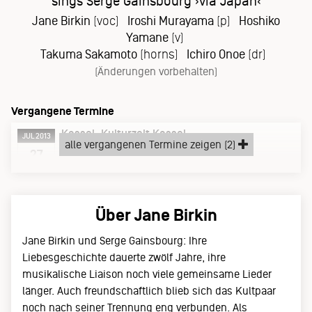
sings Serge Gainsbourg ›via Japan‹
Jane Birkin
(voc)
Iroshi Murayama
(p)
Hoshiko
Yamane
(v)
Takuma Sakamoto
(horns)
Ichiro Onoe
(dr)
(Änderungen vorbehalten)
Vergangene Termine
Kassel
Kulturzelt Kassel
JUL 2013
alle vergangenen Termine zeigen (2)
Samstag, 27.07.13
27
Über Jane Birkin
Jane Birkin und Serge Gainsbourg: Ihre
Liebesgeschichte dauerte zwölf Jahre, ihre
musikalische Liaison noch viele gemeinsame Lieder
länger. Auch freundschaftlich blieb sich das Kultpaar
noch nach seiner Trennung eng verbunden. Als