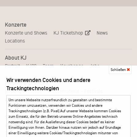
Konzerte
KJ Ticketshop
Konzerte und Shows
News
Locations
About KJ
Portrait
KJ60
Team
Keychange
Jobs
Schließen
Wir verwenden Cookies und andere
Medien & Branche
Trackingtechnologien
Pressematerial – Festivals
Booking
Presse
Akkreditierungsformular – Festivals
Um unsere Webseite nutzerfreundlich zu gestalten und bestimmte
Funktionen umzusetzen, verwenden wir Cookies und andere
Trackingtechnologien (z.B. Pixel).Auf unserer Webseite kommen Cookies
Service
zum Einsatz, die für den Betrieb unseres Online-Angebotes technisch
notwendig sind. Für die Auslieferung dieser Cookies bedarf es keiner
Kontakt
Leichte Sprache
FAQ / Hilfe
Einwilligung von Ihnen. Darüber hinaus nutzen wir jedoch auf Grundlage
Ticketshop Hamburg
Gutscheine
Callback-Service
einer Einwilligung weitere Cookies/Trackingtechnologien mitunter von