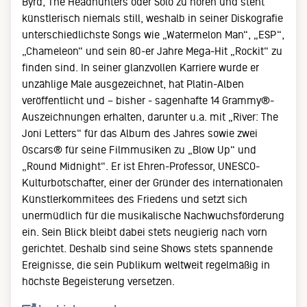
Byrd, The Headhunters oder Solo zu hören und steht
künstlerisch niemals still, weshalb in seiner Diskografie
unterschiedlichste Songs wie „Watermelon Man“, „ESP“,
„Chameleon“ und sein 80-er Jahre Mega-Hit „Rockit“ zu
finden sind. In seiner glanzvollen Karriere wurde er
unzählige Male ausgezeichnet, hat Platin-Alben
veröffentlicht und – bisher - sagenhafte 14 Grammy®-
Auszeichnungen erhalten, darunter u.a. mit „River: The
Joni Letters“ für das Album des Jahres sowie zwei
Oscars® für seine Filmmusiken zu „Blow Up“ und
„Round Midnight“. Er ist Ehren-Professor, UNESCO-
Kulturbotschafter, einer der Gründer des internationalen
Künstlerkommitees des Friedens und setzt sich
unermüdlich für die musikalische Nachwuchsförderung
ein. Sein Blick bleibt dabei stets neugierig nach vorn
gerichtet. Deshalb sind seine Shows stets spannende
Ereignisse, die sein Publikum weltweit regelmäßig in
höchste Begeisterung versetzen.