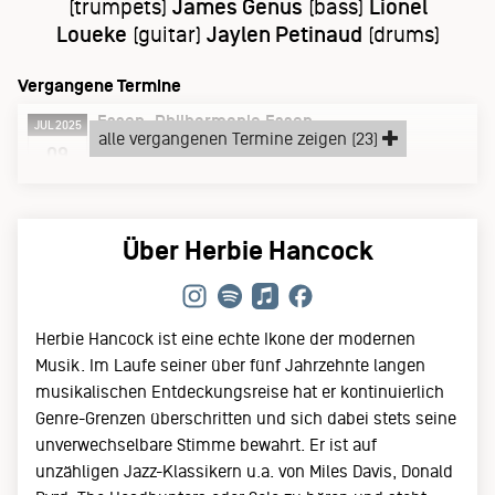
(trumpets)
James Genus
(bass)
Lionel
Loueke
(guitar)
Jaylen Petinaud
(drums)
Vergangene Termine
Essen
Philharmonie Essen
JUL 2025
alle vergangenen Termine zeigen (23)
Mittwoch, 09.07.25
09
Über Herbie Hancock
Herbie Hancock ist eine echte Ikone der modernen
Musik. Im Laufe seiner über fünf Jahrzehnte langen
musikalischen Entdeckungsreise hat er kontinuierlich
Genre-Grenzen überschritten und sich dabei stets seine
unverwechselbare Stimme bewahrt. Er ist auf
unzähligen Jazz-Klassikern u.a. von Miles Davis, Donald