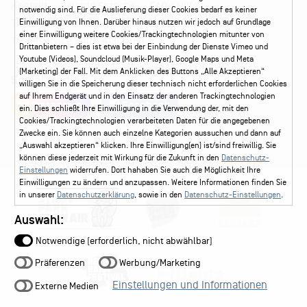
Kontakt
Leichte Sprache
FAQ / Hilfe
notwendig sind. Für die Auslieferung dieser Cookies bedarf es keiner
Ticketshop Hamburg
Gutscheine
Callback-Service
Einwilligung von Ihnen. Darüber hinaus nutzen wir jedoch auf Grundlage
einer Einwilligung weitere Cookies/Trackingtechnologien mitunter von
Ticketservice
040 - 413 22 60
Drittanbietern – dies ist etwa bei der Einbindung der Dienste Vimeo und
Youtube (Videos), Soundcloud (Musik-Player), Google Maps und Meta
(Marketing) der Fall. Mit dem Anklicken des Buttons „Alle Akzeptieren“
Social Media
willigen Sie in die Speicherung dieser technisch nicht erforderlichen Cookies
auf Ihrem Endgerät und in den Einsatz der anderen Trackingtechnologien
Instagram
Facebook
ein. Dies schließt Ihre Einwilligung in die Verwendung der, mit den
Cookies/Trackingtechnologien verarbeiteten Daten für die angegebenen
Zwecke ein. Sie können auch einzelne Kategorien aussuchen und dann auf
„Auswahl akzeptieren“ klicken. Ihre Einwilligung(en) ist/sind freiwillig. Sie
können diese jederzeit mit Wirkung für die Zukunft in den
Datenschutz-
Einstellungen
widerrufen. Dort hahaben Sie auch die Möglichkeit Ihre
Einwilligungen zu ändern und anzupassen. Weitere Informationen finden Sie
in unserer
Datenschutzerklärung
, sowie in den
Datenschutz-Einstellungen
.
Auswahl:
Notwendige (erforderlich, nicht abwählbar)
Präferenzen
Werbung/Marketing
Einstellungen und Informationen
Externe Medien