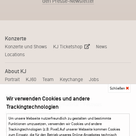
den Presse-Newsletter
Konzerte
KJ Ticketshop
Konzerte und Shows
News
Locations
About KJ
Portrait
KJ60
Team
Keychange
Jobs
Schließen
Medien & Branche
Wir verwenden Cookies und andere
Pressematerial – Festivals
Booking
Presse
Trackingtechnologien
Akkreditierungsformular – Festivals
Um unsere Webseite nutzerfreundlich zu gestalten und bestimmte
Funktionen umzusetzen, verwenden wir Cookies und andere
Trackingtechnologien (z.B. Pixel).Auf unserer Webseite kommen Cookies
Service
zum Einsatz, die für den Betrieb unseres Online-Angebotes technisch