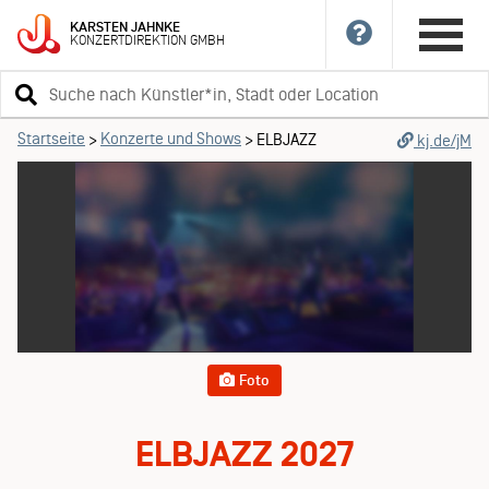
KARSTEN
JAHNKE
KONZERTDIREKTION
GMBH
Suchbegriff
eingeben
Startseite
Konzerte und Shows
>
>
ELBJAZZ
kj.de/jM
Foto
ELBJAZZ 2027