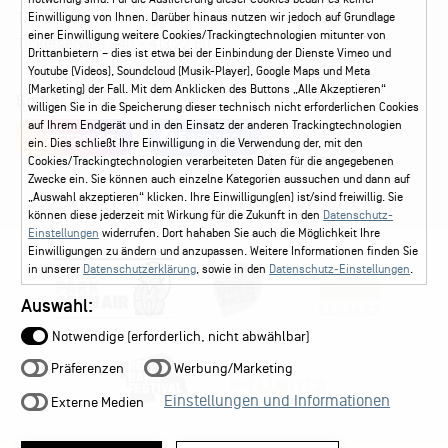
Ticketshop Hamburg
Gutscheine
Callback-Service
Einwilligung von Ihnen. Darüber hinaus nutzen wir jedoch auf Grundlage
einer Einwilligung weitere Cookies/Trackingtechnologien mitunter von
Ticketservice
040 - 413 22 60
Drittanbietern – dies ist etwa bei der Einbindung der Dienste Vimeo und
Youtube (Videos), Soundcloud (Musik-Player), Google Maps und Meta
(Marketing) der Fall. Mit dem Anklicken des Buttons „Alle Akzeptieren“
Social Media
willigen Sie in die Speicherung dieser technisch nicht erforderlichen Cookies
auf Ihrem Endgerät und in den Einsatz der anderen Trackingtechnologien
Instagram
Facebook
ein. Dies schließt Ihre Einwilligung in die Verwendung der, mit den
Cookies/Trackingtechnologien verarbeiteten Daten für die angegebenen
Zwecke ein. Sie können auch einzelne Kategorien aussuchen und dann auf
„Auswahl akzeptieren“ klicken. Ihre Einwilligung(en) ist/sind freiwillig. Sie
können diese jederzeit mit Wirkung für die Zukunft in den
Datenschutz-
Einstellungen
widerrufen. Dort hahaben Sie auch die Möglichkeit Ihre
Einwilligungen zu ändern und anzupassen. Weitere Informationen finden Sie
in unserer
Datenschutzerklärung
, sowie in den
Datenschutz-Einstellungen
.
Auswahl:
Notwendige (erforderlich, nicht abwählbar)
Präferenzen
Werbung/Marketing
Einstellungen und Informationen
Externe Medien