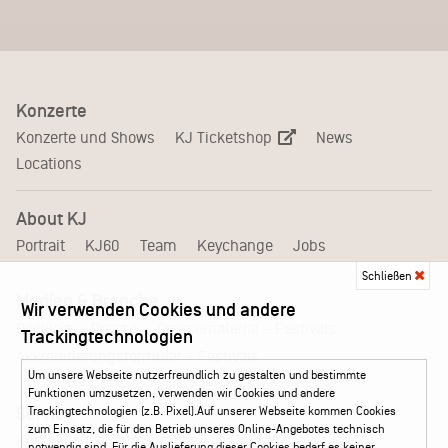
Konzerte
KJ Ticketshop
Konzerte und Shows
News
Locations
About KJ
Portrait
KJ60
Team
Keychange
Jobs
Schließen
Medien & Branche
Wir verwenden Cookies und andere
Pressematerial – Festivals
Booking
Presse
Trackingtechnologien
Akkreditierungsformular – Festivals
Um unsere Webseite nutzerfreundlich zu gestalten und bestimmte
Funktionen umzusetzen, verwenden wir Cookies und andere
Service
Trackingtechnologien (z.B. Pixel).Auf unserer Webseite kommen Cookies
zum Einsatz, die für den Betrieb unseres Online-Angebotes technisch
Kontakt
Leichte Sprache
FAQ / Hilfe
notwendig sind. Für die Auslieferung dieser Cookies bedarf es keiner