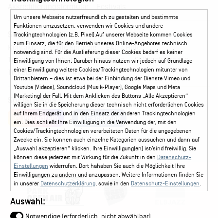
Akkreditierungsformular – Festivals
Um unsere Webseite nutzerfreundlich zu gestalten und bestimmte
Funktionen umzusetzen, verwenden wir Cookies und andere
Service
Trackingtechnologien (z.B. Pixel).Auf unserer Webseite kommen Cookies
zum Einsatz, die für den Betrieb unseres Online-Angebotes technisch
Kontakt
Leichte Sprache
FAQ / Hilfe
notwendig sind. Für die Auslieferung dieser Cookies bedarf es keiner
Ticketshop Hamburg
Gutscheine
Callback-Service
Einwilligung von Ihnen. Darüber hinaus nutzen wir jedoch auf Grundlage
einer Einwilligung weitere Cookies/Trackingtechnologien mitunter von
Ticketservice
040 - 413 22 60
Drittanbietern – dies ist etwa bei der Einbindung der Dienste Vimeo und
Youtube (Videos), Soundcloud (Musik-Player), Google Maps und Meta
(Marketing) der Fall. Mit dem Anklicken des Buttons „Alle Akzeptieren“
Social Media
willigen Sie in die Speicherung dieser technisch nicht erforderlichen Cookies
auf Ihrem Endgerät und in den Einsatz der anderen Trackingtechnologien
Instagram
Facebook
ein. Dies schließt Ihre Einwilligung in die Verwendung der, mit den
Cookies/Trackingtechnologien verarbeiteten Daten für die angegebenen
Zwecke ein. Sie können auch einzelne Kategorien aussuchen und dann auf
„Auswahl akzeptieren“ klicken. Ihre Einwilligung(en) ist/sind freiwillig. Sie
können diese jederzeit mit Wirkung für die Zukunft in den
Datenschutz-
Einstellungen
widerrufen. Dort hahaben Sie auch die Möglichkeit Ihre
Einwilligungen zu ändern und anzupassen. Weitere Informationen finden Sie
in unserer
Datenschutzerklärung
, sowie in den
Datenschutz-Einstellungen
.
Auswahl:
Notwendige (erforderlich, nicht abwählbar)