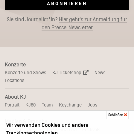
ABONNIEREN
Sie sind Journalist*in?
Hier geht's zur Anmeldung für
den Presse-Newsletter
Konzerte
KJ Ticketshop
Konzerte und Shows
News
Locations
About KJ
Portrait
KJ60
Team
Keychange
Jobs
Schließen
Medien & Branche
Wir verwenden Cookies und andere
Pressematerial – Festivals
Booking
Presse
Trackingtechnologien