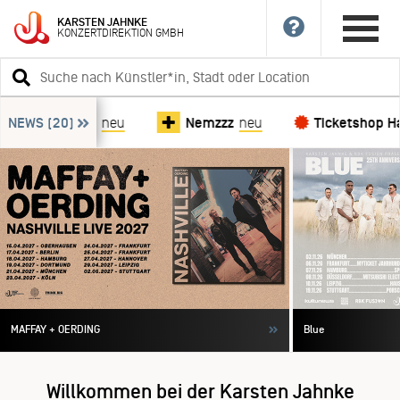
News-Ticker
KARSTEN
JAHNKE
KONZERTDIREKTION
GMBH
überspringen
Suchbegriff
eingeben
NEWS
Megadeth
(20)
neu
Nemzzz
neu
Ticketshop Ham
MAFFAY + OERDING
Blue
Willkommen bei der Karsten Jahnke