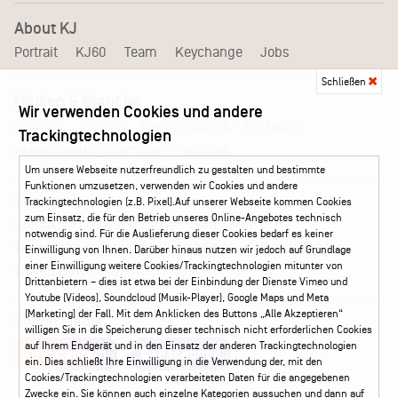
About KJ
Portrait
KJ60
Team
Keychange
Jobs
Schließen
Medien & Branche
Wir verwenden Cookies und andere
Pressematerial – Festivals
Booking
Presse
Trackingtechnologien
Akkreditierungsformular – Festivals
Um unsere Webseite nutzerfreundlich zu gestalten und bestimmte
Funktionen umzusetzen, verwenden wir Cookies und andere
Service
Trackingtechnologien (z.B. Pixel).Auf unserer Webseite kommen Cookies
zum Einsatz, die für den Betrieb unseres Online-Angebotes technisch
Kontakt
Leichte Sprache
FAQ / Hilfe
notwendig sind. Für die Auslieferung dieser Cookies bedarf es keiner
Ticketshop Hamburg
Gutscheine
Callback-Service
Einwilligung von Ihnen. Darüber hinaus nutzen wir jedoch auf Grundlage
einer Einwilligung weitere Cookies/Trackingtechnologien mitunter von
Ticketservice
040 - 413 22 60
Drittanbietern – dies ist etwa bei der Einbindung der Dienste Vimeo und
Youtube (Videos), Soundcloud (Musik-Player), Google Maps und Meta
(Marketing) der Fall. Mit dem Anklicken des Buttons „Alle Akzeptieren“
Social Media
willigen Sie in die Speicherung dieser technisch nicht erforderlichen Cookies
auf Ihrem Endgerät und in den Einsatz der anderen Trackingtechnologien
Instagram
Facebook
ein. Dies schließt Ihre Einwilligung in die Verwendung der, mit den
Cookies/Trackingtechnologien verarbeiteten Daten für die angegebenen
Zwecke ein. Sie können auch einzelne Kategorien aussuchen und dann auf