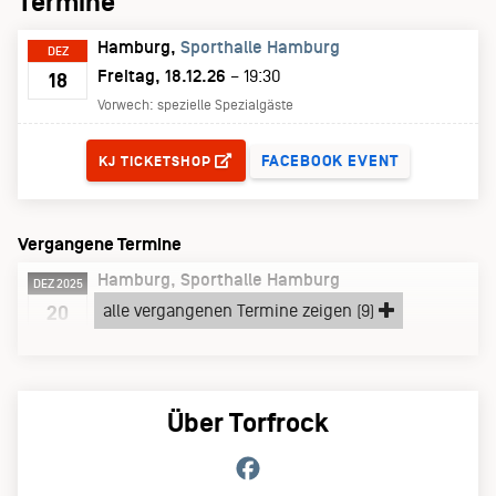
Termine
Hamburg
Sporthalle Hamburg
DEZ
Freitag, 18.12.26
– 19:30
18
Vorwech: spezielle Spezialgäste
TICKETS
FACEBOOK EVENT
KJ TICKETSHOP
Vergangene Termine
Hamburg
Sporthalle Hamburg
DEZ 2025
Samstag, 20.12.25
alle vergangenen Termine zeigen (9)
20
Vorwech: spezielle Spezialgäste
Über Torfrock