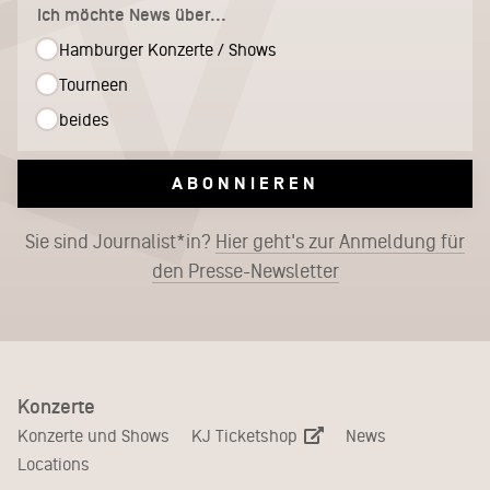
Ich möchte News über...
Hamburger Konzerte / Shows
Tourneen
beides
ABONNIEREN
Sie sind Journalist*in?
Hier geht's zur Anmeldung für
den Presse-Newsletter
Konzerte
KJ Ticketshop
Konzerte und Shows
News
Locations