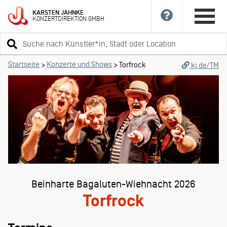
KARSTEN
JAHNKE
KONZERTDIREKTION
GMBH
Suchbegriff
eingeben
Startseite
Konzerte und Shows
>
>
Torfrock
kj.de/TM
Beinharte Bagaluten-Wiehnacht 2026
Torfrock