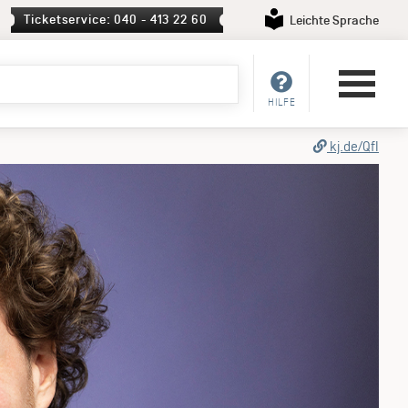
Ticketservice: 040 - 413 22 60
Leichte Sprache
HILFE
l
kj.de/QfI