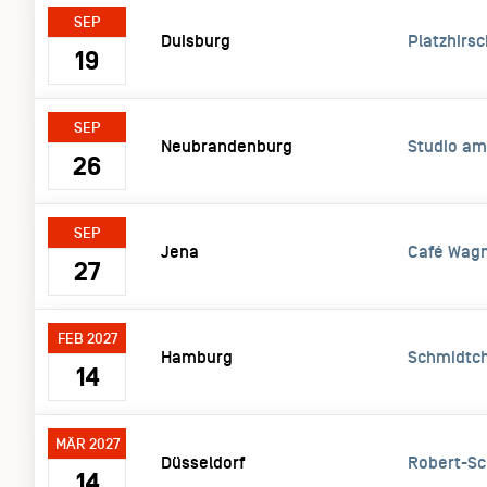
SEP
Duisburg
Platzhirsc
19
SEP
Neubrandenburg
Studio am
26
SEP
Jena
Café Wag
27
FEB 2027
Hamburg
Schmidtc
14
MÄR 2027
Düsseldorf
Robert-S
14