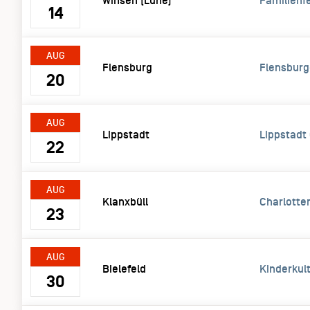
Winsen (Luhe)
Familienf
14
AUG
Flensburg
Flensburg
20
AUG
Lippstadt
Lippstadt
22
AUG
Klanxbüll
Charlotte
23
AUG
Bielefeld
Kinderkul
30