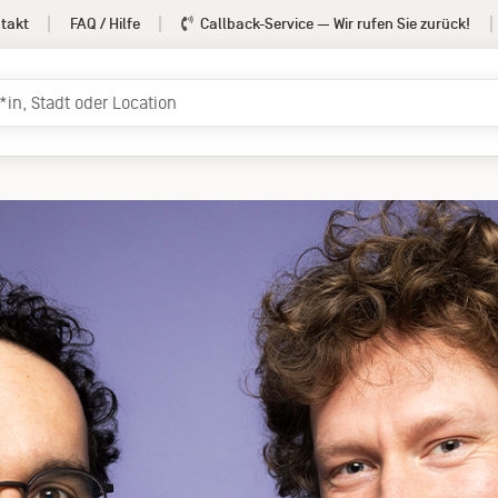
takt
FAQ / Hilfe
Callback-Service
— Wir rufen Sie zurück!
niz & Ove
Termine
Info
rmation
Pressemateria