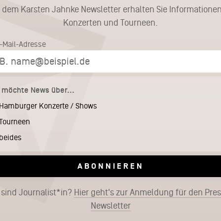
t dem Karsten Jahnke Newsletter erhalten Sie Informationen
Konzerten und Tourneen.
E-Mail-Adresse
h möchte News über...
Hamburger Konzerte / Shows
Tourneen
beides
ABONNIEREN
 sind Journalist*in?
Hier geht's zur Anmeldung für den Pre
Newsletter