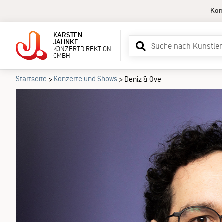
Kon
KARSTEN
Suchbegriff
JAHNKE
KONZERTDIREKTION
eingeben
GMBH
De
Startseite
Konzerte und Shows
>
>
Deniz & Ove