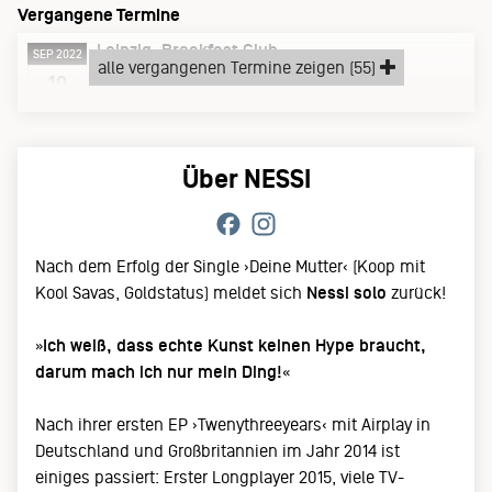
Vergangene Termine
Leipzig
Breakfast Club
SEP 2022
alle vergangenen Termine zeigen (55)
Samstag, 10.09.22
10
Über NESSI
Nach dem Erfolg der Single ›Deine Mutter‹ (Koop mit
Kool Savas, Goldstatus) meldet sich
Nessi solo
zurück!
»
Ich weiß, dass echte Kunst keinen Hype braucht,
darum mach ich nur mein Ding!
«
Nach ihrer ersten EP ›Twenythreeyears‹ mit Airplay in
Deutschland und Großbritannien im Jahr 2014 ist
einiges passiert: Erster Longplayer 2015, viele TV-