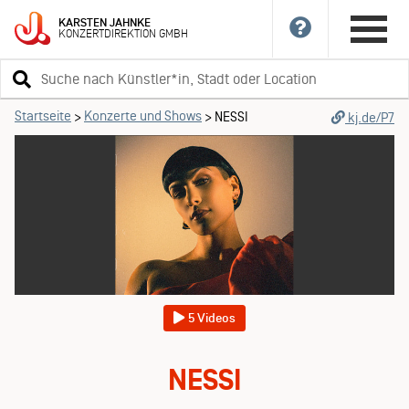
KARSTEN
JAHNKE
KONZERTDIREKTION
GMBH
Suchbegriff
eingeben
Startseite
Konzerte und Shows
>
>
NESSI
kj.de/P7
5 Videos
NESSI