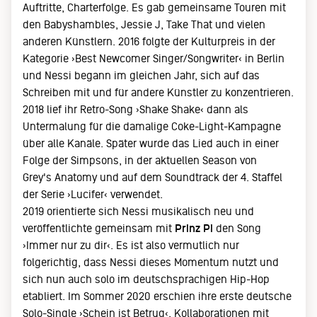
Auftritte, Charterfolge. Es gab gemeinsame Touren mit
den Babyshambles, Jessie J, Take That und vielen
anderen Künstlern. 2016 folgte der Kulturpreis in der
Kategorie ›Best Newcomer Singer/Songwriter‹ in Berlin
und Nessi begann im gleichen Jahr, sich auf das
Schreiben mit und für andere Künstler zu konzentrieren.
2018 lief ihr Retro-Song ›Shake Shake‹ dann als
Untermalung für die damalige Coke-Light-Kampagne
über alle Kanäle. Später wurde das Lied auch in einer
Folge der Simpsons, in der aktuellen Season von
Grey's Anatomy und auf dem Soundtrack der 4. Staffel
der Serie ›Lucifer‹ verwendet.
2019 orientierte sich Nessi musikalisch neu und
veröffentlichte gemeinsam mit
Prinz Pi
den Song
›Immer nur zu dir‹. Es ist also vermutlich nur
folgerichtig, dass Nessi dieses Momentum nutzt und
sich nun auch solo im deutschsprachigen Hip-Hop
etabliert. Im Sommer 2020 erschien ihre erste deutsche
Solo-Single ›Schein ist Betrug‹. Kollaborationen mit