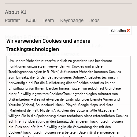
About KJ
Portrait
KJ60
Team
Keychange
Jobs
Schließen
Medien & Branche
Wir verwenden Cookies und andere
Pressematerial – Festivals
Booking
Presse
Trackingtechnologien
Akkreditierungsformular – Festivals
Um unsere Webseite nutzerfreundlich zu gestalten und bestimmte
Funktionen umzusetzen, verwenden wir Cookies und andere
Service
Trackingtechnologien (z.B. Pixel).Auf unserer Webseite kommen Cookies
zum Einsatz, die für den Betrieb unseres Online-Angebotes technisch
Kontakt
Leichte Sprache
FAQ / Hilfe
notwendig sind. Für die Auslieferung dieser Cookies bedarf es keiner
Ticketshop Hamburg
Gutscheine
Callback-Service
Einwilligung von Ihnen. Darüber hinaus nutzen wir jedoch auf Grundlage
einer Einwilligung weitere Cookies/Trackingtechnologien mitunter von
Ticketservice
040 - 413 22 60
Drittanbietern – dies ist etwa bei der Einbindung der Dienste Vimeo und
Youtube (Videos), Soundcloud (Musik-Player), Google Maps und Meta
(Marketing) der Fall. Mit dem Anklicken des Buttons „Alle Akzeptieren“
Social Media
willigen Sie in die Speicherung dieser technisch nicht erforderlichen Cookies
auf Ihrem Endgerät und in den Einsatz der anderen Trackingtechnologien
Instagram
Facebook
ein. Dies schließt Ihre Einwilligung in die Verwendung der, mit den
Cookies/Trackingtechnologien verarbeiteten Daten für die angegebenen