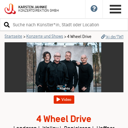
KARSTEN
JAHNKE
KONZERTDIREKTION
GMBH
Suchbegriff
eingeben
Startseite
Konzerte und Shows
>
>
4 Wheel Drive
kj.de/TW1
Video
4 Wheel Drive