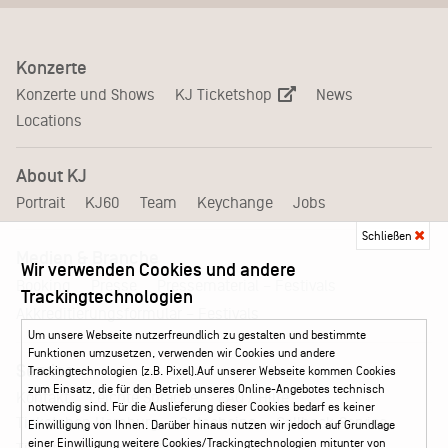
Konzerte
KJ Ticketshop
Konzerte und Shows
News
Locations
About KJ
Portrait
KJ60
Team
Keychange
Jobs
Schließen
Medien & Branche
Wir verwenden Cookies und andere
Pressematerial – Festivals
Booking
Presse
Trackingtechnologien
Akkreditierungsformular – Festivals
Um unsere Webseite nutzerfreundlich zu gestalten und bestimmte
Funktionen umzusetzen, verwenden wir Cookies und andere
Service
Trackingtechnologien (z.B. Pixel).Auf unserer Webseite kommen Cookies
zum Einsatz, die für den Betrieb unseres Online-Angebotes technisch
Kontakt
Leichte Sprache
FAQ / Hilfe
notwendig sind. Für die Auslieferung dieser Cookies bedarf es keiner
Ticketshop Hamburg
Gutscheine
Callback-Service
Einwilligung von Ihnen. Darüber hinaus nutzen wir jedoch auf Grundlage
einer Einwilligung weitere Cookies/Trackingtechnologien mitunter von