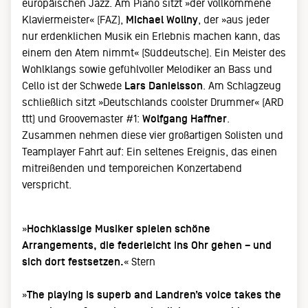
europäischen Jazz. Am Piano sitzt »der vollkommene
Klaviermeister« (FAZ),
Michael Wollny
, der »aus jeder
nur erdenklichen Musik ein Erlebnis machen kann, das
einem den Atem nimmt« (Süddeutsche). Ein Meister des
Wohlklangs sowie gefühlvoller Melodiker an Bass und
Cello ist der Schwede
Lars Danielsson
. Am Schlagzeug
schließlich sitzt »Deutschlands coolster Drummer« (ARD
ttt) und Groovemaster #1:
Wolfgang Haffner
.
Zusammen nehmen diese vier großartigen Solisten und
Teamplayer Fahrt auf: Ein seltenes Ereignis, das einen
mitreißenden und temporeichen Konzertabend
verspricht.
»
Hochklassige Musiker spielen schöne
Arrangements, die federleicht ins Ohr gehen – und
sich dort festsetzen.
« Stern
»
The playing is superb and Landren’s voice takes the