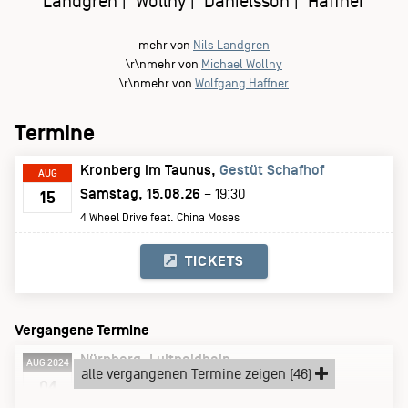
Landgren | Wollny | Danielsson | Haffner
mehr von
Nils Landgren
\r\nmehr von
Michael Wollny
\r\nmehr von
Wolfgang Haffner
Termine
Kronberg im Taunus
Gestüt Schafhof
AUG
Samstag, 15.08.26
– 19:30
15
4 Wheel Drive feat. China Moses
TICKETS
Vergangene Termine
Nürnberg
Luitpoldhain
AUG 2024
alle vergangenen Termine zeigen (46)
Sonntag, 04.08.24
04