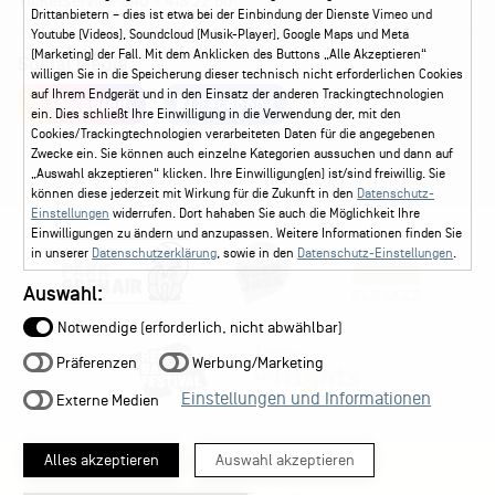
Ticketservice
040 - 413 22 60
Drittanbietern – dies ist etwa bei der Einbindung der Dienste Vimeo und
Youtube (Videos), Soundcloud (Musik-Player), Google Maps und Meta
(Marketing) der Fall. Mit dem Anklicken des Buttons „Alle Akzeptieren“
Social Media
willigen Sie in die Speicherung dieser technisch nicht erforderlichen Cookies
auf Ihrem Endgerät und in den Einsatz der anderen Trackingtechnologien
Instagram
Facebook
ein. Dies schließt Ihre Einwilligung in die Verwendung der, mit den
Cookies/Trackingtechnologien verarbeiteten Daten für die angegebenen
Zwecke ein. Sie können auch einzelne Kategorien aussuchen und dann auf
„Auswahl akzeptieren“ klicken. Ihre Einwilligung(en) ist/sind freiwillig. Sie
können diese jederzeit mit Wirkung für die Zukunft in den
Datenschutz-
Einstellungen
widerrufen. Dort hahaben Sie auch die Möglichkeit Ihre
Einwilligungen zu ändern und anzupassen. Weitere Informationen finden Sie
in unserer
Datenschutzerklärung
, sowie in den
Datenschutz-Einstellungen
.
Auswahl:
Notwendige (erforderlich, nicht abwählbar)
Präferenzen
Werbung/Marketing
Einstellungen und Informationen
Externe Medien
Alles akzeptieren
Auswahl akzeptieren