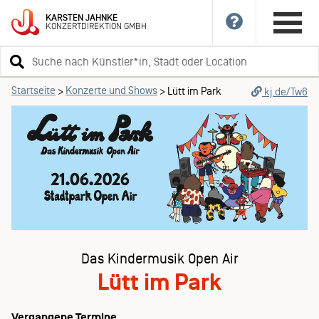
KARSTEN
JAHNKE
KONZERTDIREKTION
GMBH
Suchbegriff
eingeben
Startseite
Konzerte und Shows
>
>
Lütt im Park
kj.de/Tw6
Das Kindermusik Open Air
Lütt im Park
Vergangene Termine