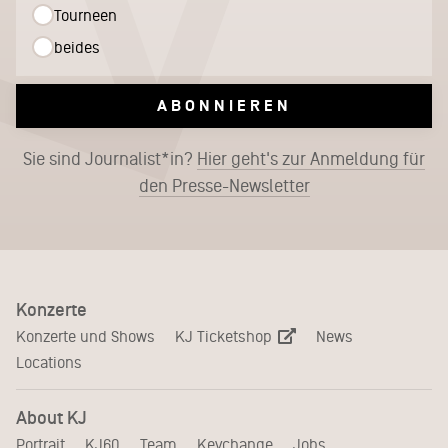
Tourneen
beides
ABONNIEREN
Sie sind Journalist*in?
Hier geht's zur Anmeldung für
den Presse-Newsletter
Konzerte
KJ Ticketshop
Konzerte und Shows
News
Locations
About KJ
Portrait
KJ60
Team
Keychange
Jobs