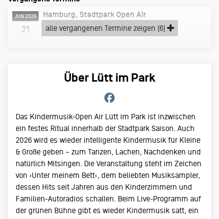
Hamburg
Stadtpark Open Air
JUN 2026
Sonntag, 21.06.26
alle vergangenen Termine zeigen (6)
21
Das Kindermusik Open Air
Über Lütt im Park
Das Kindermusik-Open Air Lütt im Park ist inzwischen
ein festes Ritual innerhalb der Stadtpark Saison. Auch
2026 wird es wieder intelligente Kindermusik für Kleine
& Große geben – zum Tanzen, Lachen, Nachdenken und
natürlich Mitsingen. Die Veranstaltung steht im Zeichen
von ›Unter meinem Bett‹, dem beliebten Musiksampler,
dessen Hits seit Jahren aus den Kinderzimmern und
Familien-Autoradios schallen. Beim Live-Programm auf
der grünen Bühne gibt es wieder Kindermusik satt, ein