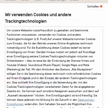
Schließen
Medien & Branche
Wir verwenden Cookies und andere
Pressematerial – Festivals
Booking
Presse
Trackingtechnologien
Akkreditierungsformular – Festivals
Um unsere Webseite nutzerfreundlich zu gestalten und bestimmte
Funktionen umzusetzen, verwenden wir Cookies und andere
Service
Trackingtechnologien (z.B. Pixel).Auf unserer Webseite kommen Cookies
zum Einsatz, die für den Betrieb unseres Online-Angebotes technisch
Kontakt
Leichte Sprache
FAQ / Hilfe
notwendig sind. Für die Auslieferung dieser Cookies bedarf es keiner
Ticketshop Hamburg
Gutscheine
Callback-Service
Einwilligung von Ihnen. Darüber hinaus nutzen wir jedoch auf Grundlage
einer Einwilligung weitere Cookies/Trackingtechnologien mitunter von
Ticketservice
040 - 413 22 60
Drittanbietern – dies ist etwa bei der Einbindung der Dienste Vimeo und
Youtube (Videos), Soundcloud (Musik-Player), Google Maps und Meta
(Marketing) der Fall. Mit dem Anklicken des Buttons „Alle Akzeptieren“
Social Media
willigen Sie in die Speicherung dieser technisch nicht erforderlichen Cookies
auf Ihrem Endgerät und in den Einsatz der anderen Trackingtechnologien
Instagram
Facebook
ein. Dies schließt Ihre Einwilligung in die Verwendung der, mit den
Cookies/Trackingtechnologien verarbeiteten Daten für die angegebenen
Zwecke ein. Sie können auch einzelne Kategorien aussuchen und dann auf
„Auswahl akzeptieren“ klicken. Ihre Einwilligung(en) ist/sind freiwillig. Sie
können diese jederzeit mit Wirkung für die Zukunft in den
Datenschutz-
Einstellungen
widerrufen. Dort hahaben Sie auch die Möglichkeit Ihre