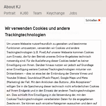
About KJ
Portrait
KJ60
Team
Keychange
Jobs
Schließen
Medien & Branche
Wir verwenden Cookies und andere
Pressematerial – Festivals
Booking
Presse
Trackingtechnologien
Akkreditierungsformular – Festivals
Um unsere Webseite nutzerfreundlich zu gestalten und bestimmte
Funktionen umzusetzen, verwenden wir Cookies und andere
Service
Trackingtechnologien (z.B. Pixel).Auf unserer Webseite kommen Cookies
zum Einsatz, die für den Betrieb unseres Online-Angebotes technisch
Kontakt
Leichte Sprache
FAQ / Hilfe
notwendig sind. Für die Auslieferung dieser Cookies bedarf es keiner
Ticketshop Hamburg
Gutscheine
Callback-Service
Einwilligung von Ihnen. Darüber hinaus nutzen wir jedoch auf Grundlage
einer Einwilligung weitere Cookies/Trackingtechnologien mitunter von
Ticketservice
040 - 413 22 60
Drittanbietern – dies ist etwa bei der Einbindung der Dienste Vimeo und
Youtube (Videos), Soundcloud (Musik-Player), Google Maps und Meta
(Marketing) der Fall. Mit dem Anklicken des Buttons „Alle Akzeptieren“
Social Media
willigen Sie in die Speicherung dieser technisch nicht erforderlichen Cookies
auf Ihrem Endgerät und in den Einsatz der anderen Trackingtechnologien
Instagram
Facebook
ein. Dies schließt Ihre Einwilligung in die Verwendung der, mit den
Cookies/Trackingtechnologien verarbeiteten Daten für die angegebenen
Zwecke ein. Sie können auch einzelne Kategorien aussuchen und dann auf