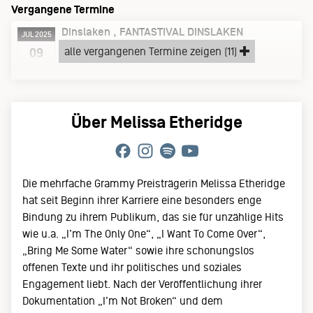
Vergangene Termine
Dinslaken
FANTASTIVAL DINSLAKEN
JUL 2025
Mittwoch, 09.07.25
alle vergangenen Termine zeigen (11)
09
GERMANY TOUR 2025
Über Melissa Etheridge
Die mehrfache Grammy Preisträgerin Melissa Etheridge
hat seit Beginn ihrer Karriere eine besonders enge
Bindung zu ihrem Publikum, das sie für unzählige Hits
wie u.a. „I’m The Only One“, „I Want To Come Over“,
„Bring Me Some Water“ sowie ihre schonungslos
offenen Texte und ihr politisches und soziales
Engagement liebt. Nach der Veröffentlichung ihrer
Dokumentation „I’m Not Broken“ und dem