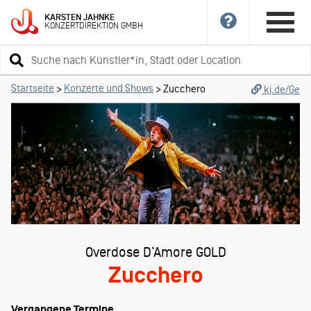
KARSTEN
JAHNKE
KONZERTDIREKTION
GMBH
Suchbegriff
eingeben
Startseite
Konzerte und Shows
>
>
Zucchero
kj.de/Ge
Overdose D’Amore GOLD
Zucchero
Vergangene Termine