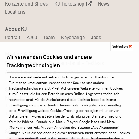
KJ Ticketshop
Konzerte und Shows
News
Locations
About KJ
Portrait
KJ60
Team
Keychange
Jobs
Schließen
Medien & Branche
Wir verwenden Cookies und andere
Pressematerial – Festivals
Booking
Presse
Trackingtechnologien
Akkreditierungsformular – Festivals
Um unsere Webseite nutzerfreundlich zu gestalten und bestimmte
Funktionen umzusetzen, verwenden wir Cookies und andere
Trackingtechnologien (z.B. Pixel).Auf unserer Webseite kommen Cookies
Service
zum Einsatz, die für den Betrieb unseres Online-Angebotes technisch
Kontakt
Leichte Sprache
FAQ / Hilfe
notwendig sind. Für die Auslieferung dieser Cookies bedarf es keiner
Ticketshop Hamburg
Gutscheine
Callback-Service
Einwilligung von Ihnen. Darüber hinaus nutzen wir jedoch auf Grundlage
einer Einwilligung weitere Cookies/Trackingtechnologien mitunter von
Ticketservice
040 - 413 22 60
Drittanbietern – dies ist etwa bei der Einbindung der Dienste Vimeo und
Youtube (Videos), Soundcloud (Musik-Player), Google Maps und Meta
(Marketing) der Fall. Mit dem Anklicken des Buttons „Alle Akzeptieren“
Social Media
willigen Sie in die Speicherung dieser technisch nicht erforderlichen Cookies
auf Ihrem Endgerät und in den Einsatz der anderen Trackingtechnologien