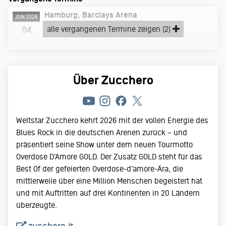
Hamburg
Barclays Arena
JUN 2026
Donnerstag, 04.06.26
alle vergangenen Termine zeigen (2)
04
Overdose D’Amore GOLD Tour 2026
Über Zucchero
Weltstar Zucchero kehrt 2026 mit der vollen Energie des
Blues Rock in die deutschen Arenen zurück – und
präsentiert seine Show unter dem neuen Tourmotto
Overdose D’Amore GOLD. Der Zusatz GOLD steht für das
Best Of der gefeierten Overdose-d’amore-Ära, die
mittlerweile über eine Million Menschen begeistert hat
und mit Auftritten auf drei Kontinenten in 20 Ländern
überzeugte.