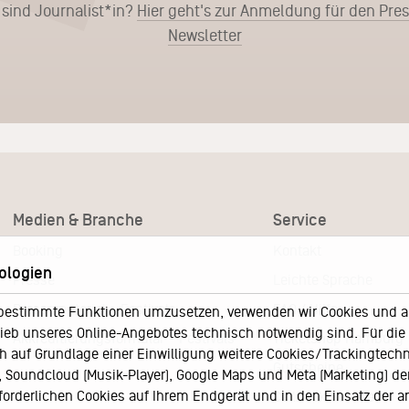
 sind Journalist*in?
Hier geht's zur Anmeldung für den Pre
Newsletter
Medien & Branche
Service
Booking
Kontakt
ologien
Presse
Leichte Sprache
Pressematerial – Festivals
FAQ / Hilfe
bestimmte Funktionen umzusetzen, verwenden wir Cookies und and
eb unseres Online-Angebotes technisch notwendig sind. Für die A
Akkreditierungsformular – Festivals
Ticketshop Hamburg
h auf Grundlage einer Einwilligung weitere Cookies/Trackingtechno
Gutscheine
Soundcloud (Musik-Player), Google Maps und Meta (Marketing) der 
rforderlichen Cookies auf Ihrem Endgerät und in den Einsatz der a
Callback-Service