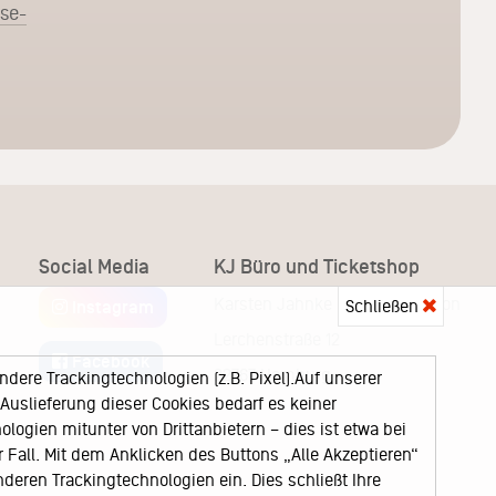
sse-
Social Media
KJ Büro und Ticketshop
Karsten Jahnke Konzertdirektion
Schließen
Instagram
Lerchenstraße 12
Facebook
22767 Hamburg
ere Trackingtechnologien (z.B. Pixel).Auf unserer
uslieferung dieser Cookies bedarf es keiner
logien mitunter von Drittanbietern – dies ist etwa bei
Fall. Mit dem Anklicken des Buttons „Alle Akzeptieren“
nderen Trackingtechnologien ein. Dies schließt Ihre