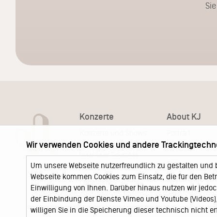
Sie
Konzerte
About KJ
Konzerte und Shows
Portrait
Wir verwenden Cookies und andere Trackingtechn
KJ Ticketshop
KJ60
Unser neuer Ticketshop
Team
Um unsere Webseite nutzerfreundlich zu gestalten und 
News
Webseite kommen Cookies zum Einsatz, die für den Betri
Keychange
Locations
Einwilligung von Ihnen. Darüber hinaus nutzen wir jedoc
Jobs
der Einbindung der Dienste Vimeo und Youtube (Videos), 
willigen Sie in die Speicherung dieser technisch nicht e