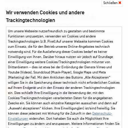
Schließen
Medien & Branche
Wir verwenden Cookies und andere
Pressematerial – Festivals
Booking
Presse
Trackingtechnologien
Akkreditierungsformular – Festivals
Um unsere Webseite nutzerfreundlich zu gestalten und bestimmte
Funktionen umzusetzen, verwenden wir Cookies und andere
Service
Trackingtechnologien (z.B. Pixel).Auf unserer Webseite kommen Cookies
zum Einsatz, die für den Betrieb unseres Online-Angebotes technisch
Kontakt
Leichte Sprache
FAQ / Hilfe
notwendig sind. Für die Auslieferung dieser Cookies bedarf es keiner
Ticketshop Hamburg
Gutscheine
Callback-Service
Einwilligung von Ihnen. Darüber hinaus nutzen wir jedoch auf Grundlage
einer Einwilligung weitere Cookies/Trackingtechnologien mitunter von
Ticketservice
040 - 413 22 60
Drittanbietern – dies ist etwa bei der Einbindung der Dienste Vimeo und
Youtube (Videos), Soundcloud (Musik-Player), Google Maps und Meta
(Marketing) der Fall. Mit dem Anklicken des Buttons „Alle Akzeptieren“
Social Media
willigen Sie in die Speicherung dieser technisch nicht erforderlichen Cookies
auf Ihrem Endgerät und in den Einsatz der anderen Trackingtechnologien
Instagram
Facebook
ein. Dies schließt Ihre Einwilligung in die Verwendung der, mit den
Cookies/Trackingtechnologien verarbeiteten Daten für die angegebenen
Zwecke ein. Sie können auch einzelne Kategorien aussuchen und dann auf
„Auswahl akzeptieren“ klicken. Ihre Einwilligung(en) ist/sind freiwillig. Sie
können diese jederzeit mit Wirkung für die Zukunft in den
Datenschutz-
Einstellungen
widerrufen. Dort hahaben Sie auch die Möglichkeit Ihre
Einwilligungen zu ändern und anzupassen. Weitere Informationen finden Sie