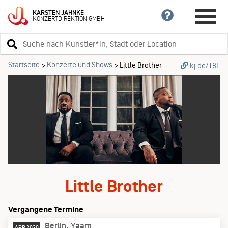
KARSTEN
JAHNKE
KONZERTDIREKTION
GMBH
Suchbegriff
eingeben
Startseite
Konzerte und Shows
>
>
Little Brother
kj.de/T8L
Little Brother
Vergangene Termine
Berlin
Yaam
APR 2020