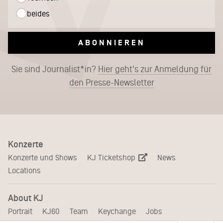
beides
ABONNIEREN
Sie sind Journalist*in?
Hier geht's zur Anmeldung für
den Presse-Newsletter
Konzerte
KJ Ticketshop
Konzerte und Shows
News
Locations
About KJ
Portrait
KJ60
Team
Keychange
Jobs