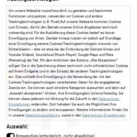
Akkreditierungsformular – Festivals
Um unsere Webseite nutzerfreundlich zu gestalten und bestimmte
Funktionen umzusetzen, verwenden wir Cookies und andere
Service
Trackingtechnologien (z.B. Pixel).Auf unserer Webseite kommen Cookies
zum Einsatz, die für den Betrieb unseres Online-Angebotes technisch
Kontakt
Leichte Sprache
FAQ / Hilfe
notwendig sind. Für die Auslieferung dieser Cookies bedarf es keiner
Ticketshop Hamburg
Gutscheine
Callback-Service
Einwilligung von Ihnen. Darüber hinaus nutzen wir jedoch auf Grundlage
einer Einwilligung weitere Cookies/Trackingtechnologien mitunter von
Ticketservice
040 - 413 22 60
Drittanbietern – dies ist etwa bei der Einbindung der Dienste Vimeo und
Youtube (Videos), Soundcloud (Musik-Player), Google Maps und Meta
(Marketing) der Fall. Mit dem Anklicken des Buttons „Alle Akzeptieren“
Social Media
willigen Sie in die Speicherung dieser technisch nicht erforderlichen Cookies
auf Ihrem Endgerät und in den Einsatz der anderen Trackingtechnologien
Instagram
Facebook
ein. Dies schließt Ihre Einwilligung in die Verwendung der, mit den
Cookies/Trackingtechnologien verarbeiteten Daten für die angegebenen
Zwecke ein. Sie können auch einzelne Kategorien aussuchen und dann auf
„Auswahl akzeptieren“ klicken. Ihre Einwilligung(en) ist/sind freiwillig. Sie
können diese jederzeit mit Wirkung für die Zukunft in den
Datenschutz-
Einstellungen
widerrufen. Dort hahaben Sie auch die Möglichkeit Ihre
Einwilligungen zu ändern und anzupassen. Weitere Informationen finden Sie
in unserer
Datenschutzerklärung
, sowie in den
Datenschutz-Einstellungen
.
Auswahl:
Notwendige (erforderlich, nicht abwählbar)