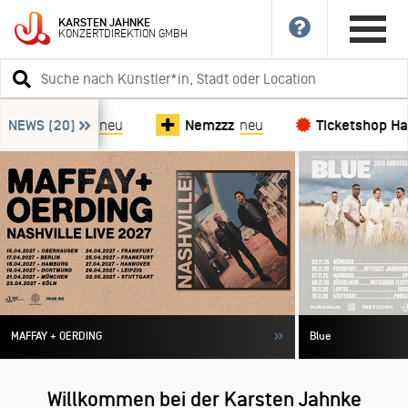
News-Ticker
KARSTEN
JAHNKE
KONZERTDIREKTION
GMBH
überspringen
Suchbegriff
eingeben
Megadeth
NEWS
(20)
neu
Nemzzz
neu
Ticketshop Hamb
MAFFAY + OERDING
Blue
Willkommen bei der Karsten Jahnke