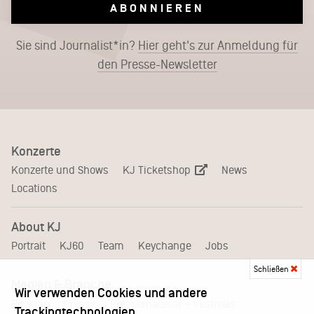
ABONNIEREN
Sie sind Journalist*in?
Hier geht's zur Anmeldung für
den Presse-Newsletter
Konzerte
KJ Ticketshop
Konzerte und Shows
News
Locations
About KJ
Portrait
KJ60
Team
Keychange
Jobs
Schließen
Medien & Branche
Wir verwenden Cookies und andere
Pressematerial – Festivals
Booking
Presse
Trackingtechnologien