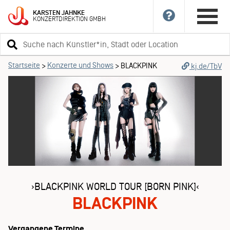
KARSTEN
JAHNKE
KONZERTDIREKTION
GMBH
Suchbegriff
eingeben
Startseite
Konzerte und Shows
>
>
BLACKPINK
kj.de/TbV
›BLACKPINK WORLD TOUR [BORN PINK]‹
BLACKPINK
Vergangene Termine