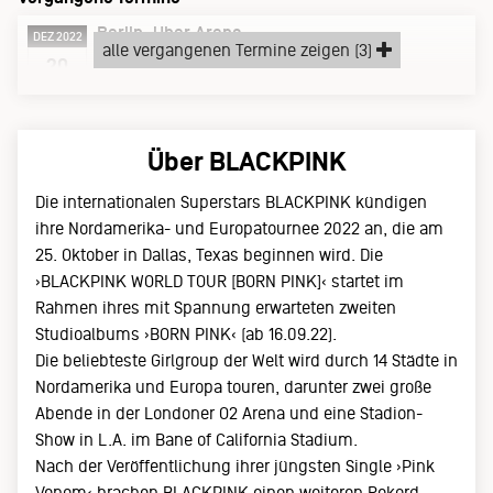
Berlin
Uber Arena
DEZ 2022
alle vergangenen Termine zeigen (3)
Dienstag, 20.12.22
20
Über BLACKPINK
Die internationalen Superstars BLACKPINK kündigen
ihre Nordamerika- und Europatournee 2022 an, die am
25. Oktober in Dallas, Texas beginnen wird. Die
›BLACKPINK WORLD TOUR [BORN PINK]‹ startet im
Rahmen ihres mit Spannung erwarteten zweiten
Studioalbums ›BORN PINK‹ (ab 16.09.22).
Die beliebteste Girlgroup der Welt wird durch 14 Städte in
Nordamerika und Europa touren, darunter zwei große
Abende in der Londoner O2 Arena und eine Stadion-
Show in L.A. im Bane of California Stadium.
Nach der Veröffentlichung ihrer jüngsten Single ›Pink
Venom‹ brachen BLACKPINK einen weiteren Rekord,