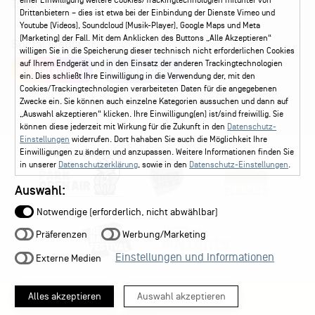
einer Einwilligung weitere Cookies/Trackingtechnologien mitunter von
Ticketservice
040 - 413 22 60
Drittanbietern – dies ist etwa bei der Einbindung der Dienste Vimeo und
Youtube (Videos), Soundcloud (Musik-Player), Google Maps und Meta
(Marketing) der Fall. Mit dem Anklicken des Buttons „Alle Akzeptieren“
Social Media
willigen Sie in die Speicherung dieser technisch nicht erforderlichen Cookies
auf Ihrem Endgerät und in den Einsatz der anderen Trackingtechnologien
Instagram
Facebook
ein. Dies schließt Ihre Einwilligung in die Verwendung der, mit den
Cookies/Trackingtechnologien verarbeiteten Daten für die angegebenen
Zwecke ein. Sie können auch einzelne Kategorien aussuchen und dann auf
„Auswahl akzeptieren“ klicken. Ihre Einwilligung(en) ist/sind freiwillig. Sie
können diese jederzeit mit Wirkung für die Zukunft in den
Datenschutz-
Einstellungen
widerrufen. Dort hahaben Sie auch die Möglichkeit Ihre
Einwilligungen zu ändern und anzupassen. Weitere Informationen finden Sie
in unserer
Datenschutzerklärung
, sowie in den
Datenschutz-Einstellungen
.
Auswahl:
Notwendige (erforderlich, nicht abwählbar)
Präferenzen
Werbung/Marketing
Einstellungen und Informationen
Externe Medien
Alles akzeptieren
Auswahl akzeptieren