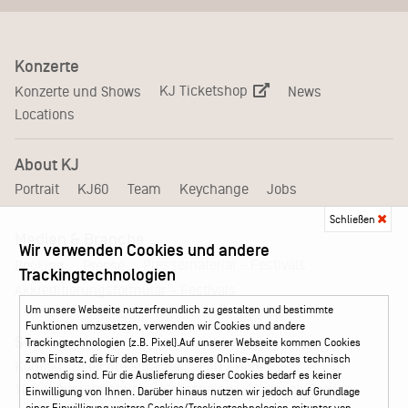
Konzerte
KJ Ticketshop
Konzerte und Shows
News
Locations
About KJ
Portrait
KJ60
Team
Keychange
Jobs
Schließen
Medien & Branche
Wir verwenden Cookies und andere
Pressematerial – Festivals
Booking
Presse
Trackingtechnologien
Akkreditierungsformular – Festivals
Um unsere Webseite nutzerfreundlich zu gestalten und bestimmte
Funktionen umzusetzen, verwenden wir Cookies und andere
Service
Trackingtechnologien (z.B. Pixel).Auf unserer Webseite kommen Cookies
zum Einsatz, die für den Betrieb unseres Online-Angebotes technisch
Kontakt
Leichte Sprache
FAQ / Hilfe
notwendig sind. Für die Auslieferung dieser Cookies bedarf es keiner
Ticketshop Hamburg
Gutscheine
Callback-Service
Einwilligung von Ihnen. Darüber hinaus nutzen wir jedoch auf Grundlage