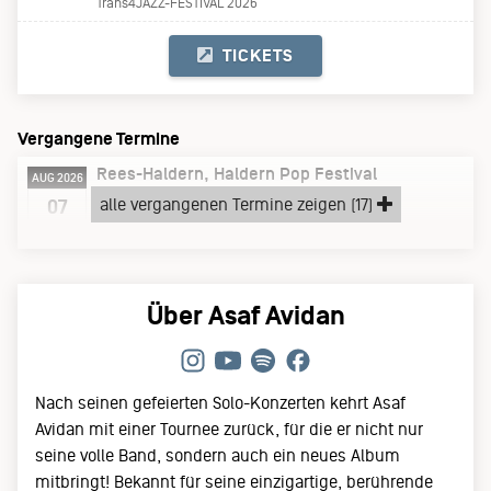
Trans4JAZZ-FESTIVAL 2026
TICKETS
Vergangene Termine
Rees-Haldern
Haldern Pop Festival
AUG 2026
Freitag, 07.08.26
alle vergangenen Termine zeigen (17)
07
Haldern Pop Festival 2026
Über Asaf Avidan
Nach seinen gefeierten Solo-Konzerten kehrt Asaf
Avidan mit einer Tournee zurück, für die er nicht nur
seine volle Band, sondern auch ein neues Album
mitbringt! Bekannt für seine einzigartige, berührende