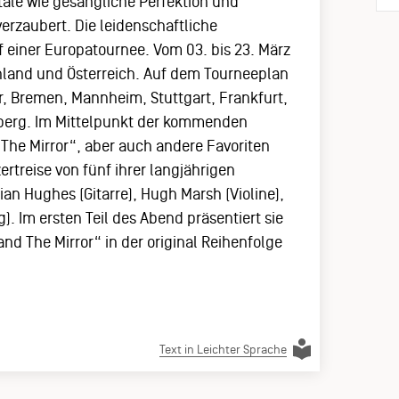
tale wie gesangliche Perfektion und
rzaubert. Die leidenschaftliche
uf einer Europatournee. Vom 03. bis 23. März
hland und Österreich. Auf dem Tourneeplan
, Bremen, Mannheim, Stuttgart, Frankfurt,
nberg. Im Mittelpunkt der kommenden
The Mirror“, aber auch andere Favoriten
ertreise von fünf ihrer langjährigen
rian Hughes (Gitarre), Hugh Marsh (Violine),
). Im ersten Teil des Abend präsentiert sie
and The Mirror“ in der original Reihenfolge
Text in Leichter Sprache