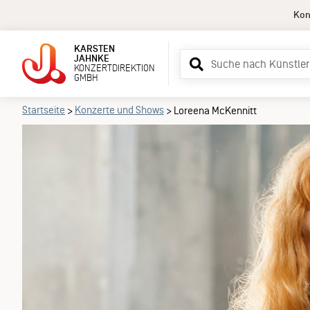
Kon
KARSTEN
Suchbegriff
JAHNKE
KONZERTDIREKTION
eingeben
GMBH
Startseite
Konzerte und Shows
>
>
Loreena McKennitt