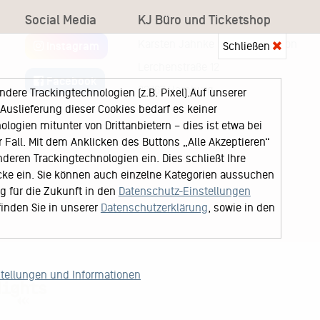
Social Media
KJ Büro und Ticketshop
Karsten Jahnke Konzertdirektion
Instagram
Schließen
Lerchenstraße 12
Facebook
22767 Hamburg
ere Trackingtechnologien (z.B. Pixel).Auf unserer
uslieferung dieser Cookies bedarf es keiner
logien mitunter von Drittanbietern – dies ist etwa bei
Fall. Mit dem Anklicken des Buttons „Alle Akzeptieren“
nderen Trackingtechnologien ein. Dies schließt Ihre
cke ein. Sie können auch einzelne Kategorien aussuchen
ng für die Zukunft in den
Datenschutz-Einstellungen
finden Sie in unserer
Datenschutzerklärung
, sowie in den
stellungen und Informationen