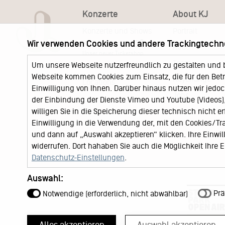
Konzerte
About KJ
Konzerte und Shows
Portrait
Wir verwenden Cookies und andere Trackingtechn
KJ Ticketshop
KJ60
Unser neuer Ticketshop
Team
Um unsere Webseite nutzerfreundlich zu gestalten und 
News
Webseite kommen Cookies zum Einsatz, die für den Betri
Keychange
Locations
Einwilligung von Ihnen. Darüber hinaus nutzen wir jedoc
Jobs
der Einbindung der Dienste Vimeo und Youtube (Videos), 
willigen Sie in die Speicherung dieser technisch nicht e
Einwilligung in die Verwendung der, mit den Cookies/T
und dann auf „Auswahl akzeptieren“ klicken. Ihre Einwilli
widerrufen. Dort hahaben Sie auch die Möglichkeit Ihre
Datenschutz-Einstellungen
.
Auswahl:
Prä
Notwendige (erforderlich, nicht abwählbar)