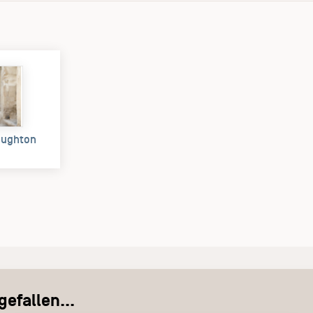
aughton
)
efallen...