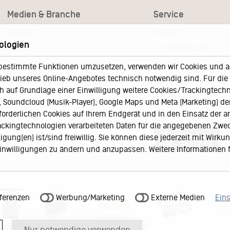
Medien & Branche
Service
Booking
Kontakt
ologien
Presse
Leichte Sprache
Pressematerial – Festivals
FAQ / Hilfe
bestimmte Funktionen umzusetzen, verwenden wir Cookies und and
eb unseres Online-Angebotes technisch notwendig sind. Für die A
Akkreditierungsformular – Festivals
Ticketshop Hamburg
h auf Grundlage einer Einwilligung weitere Cookies/Trackingtechno
Gutscheine
Soundcloud (Musik-Player), Google Maps und Meta (Marketing) der 
Callback-Service
rforderlichen Cookies auf Ihrem Endgerät und in den Einsatz der a
rackingtechnologien verarbeiteten Daten für die angegebenen Zwe
Ticketservice
gung(en) ist/sind freiwillig. Sie können diese jederzeit mit Wirku
040 - 413 22 60
 Einwilligungen zu ändern und anzupassen. Weitere Informationen 
ferenzen
Werbung/Marketing
Externe Medien
Ein