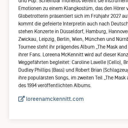
und Pop. Scheinbar mühelos vereint sie instrumen
Emotionen zu einem Klangkostüm, das den Hörer ve
Globetrotterin präsentiert sich im Frühjahr 2027 a
kommt die gefeierte Interpretin auch nach Deutsc
stehen Konzerte in Düsseldorf, Hamburg, Hannover
Zwickau, Leipzig, Berlin, Wien, München und Nür
Tournee steht ihr prägendes Album „The Mask and 
ihrer Fans. Loreena McKennitt wird auf dieser Konz
Weggefährten begleitet: Caroline Lavelle (Cello), B
Dudley Phillips (Bass) und Robert Brian (Schlagzeug
ihre populärsten Songs, im zweiten Teil „The Mask 
des 1994 veröffentlichten Albums.
loreenamckennitt.com