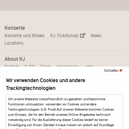
Konzerte
KJ Ticketshop
Konzerte und Shows
News
Locations
About KJ
Portrait
KJ60
Team
Keychange
Jobs
Schließen
Wir verwenden Cookies und andere
Medien & Branche
Trackingtechnologien
Pressematerial – Festivals
Booking
Presse
Akkreditierungsformular – Festivals
Um unsere Webseite nutzerfreundlich zu gestalten und bestimmte
Funktionen umzusetzen, verwenden wir Cookies und andere
Trackingtechnologien (z.B. Pixel).Auf unserer Webseite kommen Cookies
Service
zum Einsatz, die für den Betrieb unseres Online-Angebotes technisch
notwendig sind. Für die Auslieferung dieser Cookies bedarf es keiner
Kontakt
Leichte Sprache
FAQ / Hilfe
Einwilligung von Ihnen. Darüber hinaus nutzen wir jedoch auf Grundlage