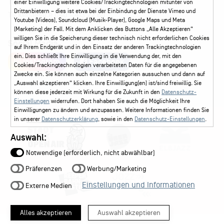
Ticketshop Hamburg
Gutscheine
Callback-Service
einer Einwilligung weitere Cookies/Trackingtechnologien mitunter von
Drittanbietern – dies ist etwa bei der Einbindung der Dienste Vimeo und
Ticketservice
040 - 413 22 60
Youtube (Videos), Soundcloud (Musik-Player), Google Maps und Meta
(Marketing) der Fall. Mit dem Anklicken des Buttons „Alle Akzeptieren“
willigen Sie in die Speicherung dieser technisch nicht erforderlichen Cookies
Social Media
auf Ihrem Endgerät und in den Einsatz der anderen Trackingtechnologien
ein. Dies schließt Ihre Einwilligung in die Verwendung der, mit den
Instagram
Facebook
Cookies/Trackingtechnologien verarbeiteten Daten für die angegebenen
Zwecke ein. Sie können auch einzelne Kategorien aussuchen und dann auf
„Auswahl akzeptieren“ klicken. Ihre Einwilligung(en) ist/sind freiwillig. Sie
können diese jederzeit mit Wirkung für die Zukunft in den
Datenschutz-
Einstellungen
widerrufen. Dort hahaben Sie auch die Möglichkeit Ihre
Einwilligungen zu ändern und anzupassen. Weitere Informationen finden Sie
in unserer
Datenschutzerklärung
, sowie in den
Datenschutz-Einstellungen
.
Auswahl:
Notwendige (erforderlich, nicht abwählbar)
Präferenzen
Werbung/Marketing
Einstellungen und Informationen
Externe Medien
Alles akzeptieren
Auswahl akzeptieren