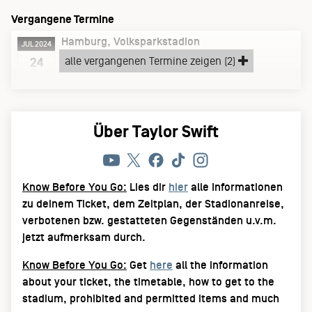
Vergangene Termine
Hamburg
Volksparkstadion
JUL 2024
Mittwoch, 24.07.24
alle vergangenen Termine zeigen (2)
24
Know Before You Go:
Infos & FAQs
Über Taylor Swift
Know Before You Go:
Lies dir
hier
alle Informationen
zu deinem Ticket, dem Zeitplan, der Stadionanreise,
verbotenen bzw. gestatteten Gegenständen u.v.m.
jetzt aufmerksam durch.
Know Before You Go:
Get
here
all the information
about your ticket, the timetable, how to get to the
stadium, prohibited and permitted items and much