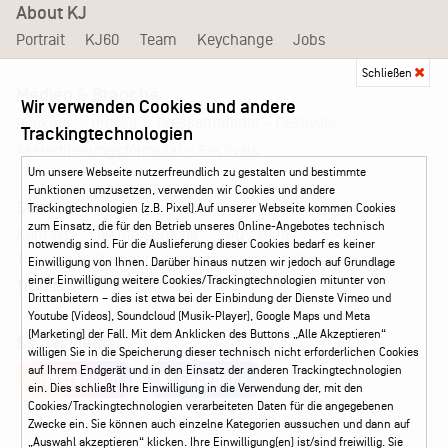
About KJ
Portrait
KJ60
Team
Keychange
Jobs
Schließen
Medien & Branche
Wir verwenden Cookies und andere
Pressematerial – Festivals
Booking
Presse
Trackingtechnologien
Akkreditierungsformular – Festivals
Um unsere Webseite nutzerfreundlich zu gestalten und bestimmte
Funktionen umzusetzen, verwenden wir Cookies und andere
Service
Trackingtechnologien (z.B. Pixel).Auf unserer Webseite kommen Cookies
zum Einsatz, die für den Betrieb unseres Online-Angebotes technisch
Kontakt
Leichte Sprache
FAQ / Hilfe
notwendig sind. Für die Auslieferung dieser Cookies bedarf es keiner
Ticketshop Hamburg
Gutscheine
Callback-Service
Einwilligung von Ihnen. Darüber hinaus nutzen wir jedoch auf Grundlage
einer Einwilligung weitere Cookies/Trackingtechnologien mitunter von
Ticketservice
040 - 413 22 60
Drittanbietern – dies ist etwa bei der Einbindung der Dienste Vimeo und
Youtube (Videos), Soundcloud (Musik-Player), Google Maps und Meta
(Marketing) der Fall. Mit dem Anklicken des Buttons „Alle Akzeptieren“
Social Media
willigen Sie in die Speicherung dieser technisch nicht erforderlichen Cookies
auf Ihrem Endgerät und in den Einsatz der anderen Trackingtechnologien
Instagram
Facebook
ein. Dies schließt Ihre Einwilligung in die Verwendung der, mit den
Cookies/Trackingtechnologien verarbeiteten Daten für die angegebenen
Zwecke ein. Sie können auch einzelne Kategorien aussuchen und dann auf
„Auswahl akzeptieren“ klicken. Ihre Einwilligung(en) ist/sind freiwillig. Sie