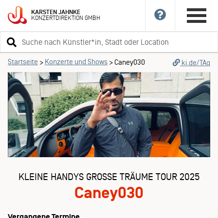
KARSTEN
JAHNKE
KONZERTDIREKTION
GMBH
Suchbegriff
eingeben
Startseite
Konzerte und Shows
>
>
Caney030
kj.de/TAq
KLEINE HANDYS GROSSE TRÄUME TOUR 2025
Caney030
Vergangene Termine