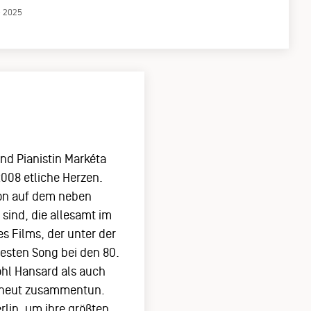
e 2025
nd Pianistin Markéta
2008 etliche Herzen.
son auf dem neben
sind, die allesamt im
 Films, der unter der
Besten Song bei den 80.
hl Hansard als auch
 erneut zusammentun.
lin, um ihre größten