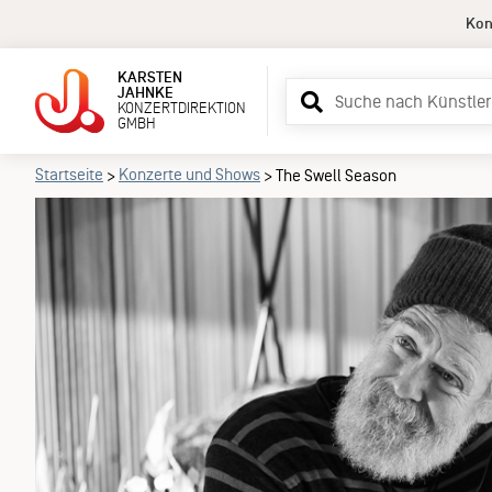
Kon
KARSTEN
Suchbegriff
JAHNKE
KONZERTDIREKTION
eingeben
GMBH
Startseite
Konzerte und Shows
>
>
The Swell Season