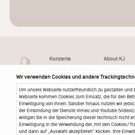
Konzerte
About KJ
Konzerte und Shows
Portrait
KJ Ticketshop
Wir verwenden Cookies und andere Trackingtechn
KJ60
Unser neuer Ticketshop
Team
Um unsere Webseite nutzerfreundlich zu gestalten und 
News
Webseite kommen Cookies zum Einsatz, die für den Betri
Keychange
Locations
Einwilligung von Ihnen. Darüber hinaus nutzen wir jedoc
Jobs
der Einbindung der Dienste Vimeo und Youtube (Videos), 
willigen Sie in die Speicherung dieser technisch nicht e
Einwilligung in die Verwendung der, mit den Cookies/T
und dann auf „Auswahl akzeptieren“ klicken. Ihre Einwilli