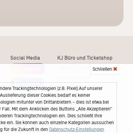
Social Media
KJ Büro und Ticketshop
Karsten Jahnke Konzertdirektion
Instagram
Schließen
Lerchenstraße 12
Facebook
22767 Hamburg
ere Trackingtechnologien (z.B. Pixel).Auf unserer
uslieferung dieser Cookies bedarf es keiner
logien mitunter von Drittanbietern – dies ist etwa bei
Fall. Mit dem Anklicken des Buttons „Alle Akzeptieren“
nderen Trackingtechnologien ein. Dies schließt Ihre
cke ein. Sie können auch einzelne Kategorien aussuchen
ng für die Zukunft in den
Datenschutz-Einstellungen