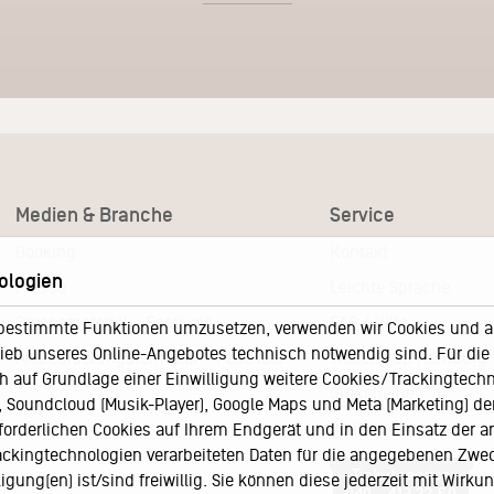
Medien & Branche
Service
Booking
Kontakt
ologien
Presse
Leichte Sprache
Pressematerial – Festivals
FAQ / Hilfe
bestimmte Funktionen umzusetzen, verwenden wir Cookies und and
eb unseres Online-Angebotes technisch notwendig sind. Für die A
Akkreditierungsformular – Festivals
Ticketshop Hamburg
h auf Grundlage einer Einwilligung weitere Cookies/Trackingtechno
Gutscheine
Soundcloud (Musik-Player), Google Maps und Meta (Marketing) der 
Callback-Service
rforderlichen Cookies auf Ihrem Endgerät und in den Einsatz der a
rackingtechnologien verarbeiteten Daten für die angegebenen Zwe
Ticketservice
gung(en) ist/sind freiwillig. Sie können diese jederzeit mit Wirku
040 - 413 22 60