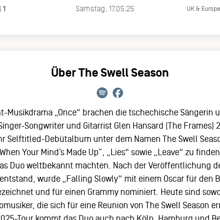
 1
Samstag, 17.05.25
UK & Europ
Über The Swell Season
nt-Musikdrama „Once“ brachen die tschechische Sängerin u
 Singer-Songwriter und Gitarrist Glen Hansard (The Frames) 
 ihr Selftitled-Debütalbum unter dem Namen The Swell Sea
„When Your Mind’s Made Up”, „Lies“ sowie „Leave“ zu finden 
s Duo weltbekannt machten. Nach der Veröffentlichung des
entstand, wurde „Falling Slowly“ mit einem Oscar für den 
eichnet und für einen Grammy nominiert. Heute sind sowo
olomusiker, die sich für eine Reunion von The Swell Season
 2025-Tour kommt das Duo auch nach Köln, Hamburg und Ber