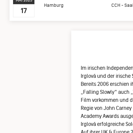
MAI 2025
Hamburg
CCH - Saal
17
Im irischen Independe
Irglová und der irische
Bereits 2006 erschien
„Falling Slowly“ auch 
Film vorkommen und da
Regie von John Carney 
Academy Awards ausgez
Irglová erfolgreiche S
Auf ihrer UK & Europe