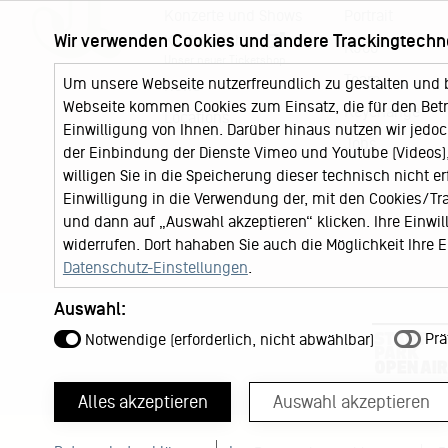
Konzerte und Shows
Portrait
Wir verwenden Cookies und andere Trackingtechn
KJ Ticketshop
KJ60
Unser neuer Ticketshop
Team
Um unsere Webseite nutzerfreundlich zu gestalten und 
News
Webseite kommen Cookies zum Einsatz, die für den Betri
Keychange
Locations
Einwilligung von Ihnen. Darüber hinaus nutzen wir jedoc
Jobs
der Einbindung der Dienste Vimeo und Youtube (Videos), 
willigen Sie in die Speicherung dieser technisch nicht e
Einwilligung in die Verwendung der, mit den Cookies/T
und dann auf „Auswahl akzeptieren“ klicken. Ihre Einwilli
widerrufen. Dort hahaben Sie auch die Möglichkeit Ihre
Datenschutz-Einstellungen
.
Auswahl:
Prä
Notwendige (erforderlich, nicht abwählbar)
Alles akzeptieren
Auswahl akzeptieren