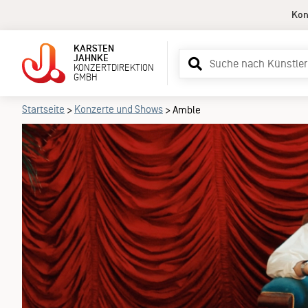
Kon
KARSTEN
Suchbegriff
JAHNKE
KONZERTDIREKTION
eingeben
GMBH
Startseite
Konzerte und Shows
>
>
Amble