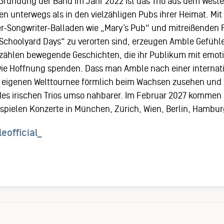
 Gründung der Band im Jahr 2022 ist das Trio aus dem Weste
n unterwegs als in den vielzähligen Pubs ihrer Heimat. Mit 
r-Songwriter-Balladen wie „Mary’s Pub“ und mitreißenden 
„Schoolyard Days“ zu verorten sind, erzeugen Amble Gefühl
rzählen bewegende Geschichten, die ihr Publikum mit emot
ie Hoffnung spenden. Dass man Amble nach einer internati
en eigenen Welttournee förmlich beim Wachsen zusehen und
des irischen Trios umso nahbarer. Im Februar 2027 kommen s
spielen Konzerte in München, Zürich, Wien, Berlin, Hambur
official_