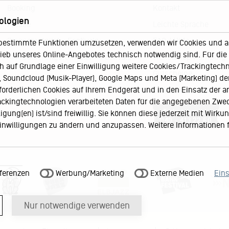
Booking
Kontakt
ologien
Presse
Leichte Sprache
Pressematerial – Festivals
FAQ / Hilfe
bestimmte Funktionen umzusetzen, verwenden wir Cookies und and
eb unseres Online-Angebotes technisch notwendig sind. Für die A
Akkreditierungsformular – Festivals
Ticketshop Hamburg
h auf Grundlage einer Einwilligung weitere Cookies/Trackingtechno
Gutscheine
Soundcloud (Musik-Player), Google Maps und Meta (Marketing) der 
rforderlichen Cookies auf Ihrem Endgerät und in den Einsatz der a
Callback-Service
rackingtechnologien verarbeiteten Daten für die angegebenen Zwe
Ticketservice
gung(en) ist/sind freiwillig. Sie können diese jederzeit mit Wirku
040 - 413 22 60
 Einwilligungen zu ändern und anzupassen. Weitere Informationen 
ferenzen
Werbung/Marketing
Externe Medien
Ein
Nur notwendige verwenden