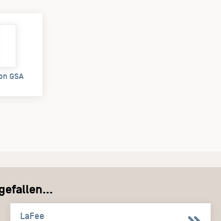
ion GSA
efallen...
LaFee