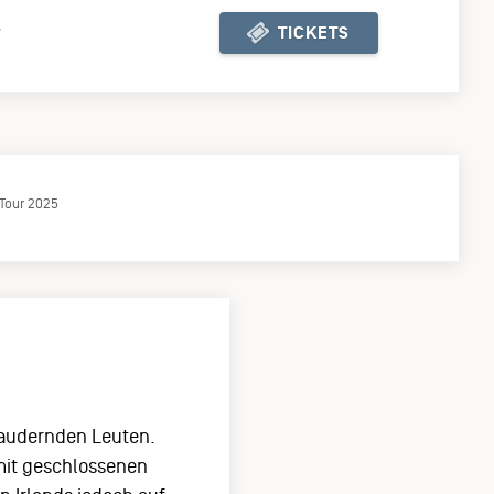
TICKETS
7
KJ TICKETSHOP
 Tour 2025
plaudernden Leuten.
mit geschlossenen