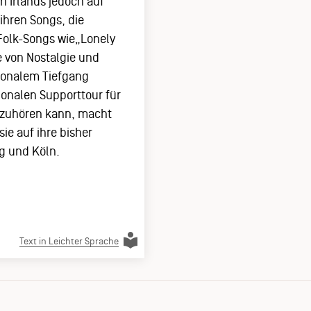
n Irlands jedoch auf
ihren Songs, die
Folk-Songs wie„Lonely
e von Nostalgie und
ionalem Tiefgang
onalen Supporttour für
 zuhören kann, macht
ie auf ihre bisher
g und Köln.
Text in Leichter Sprache