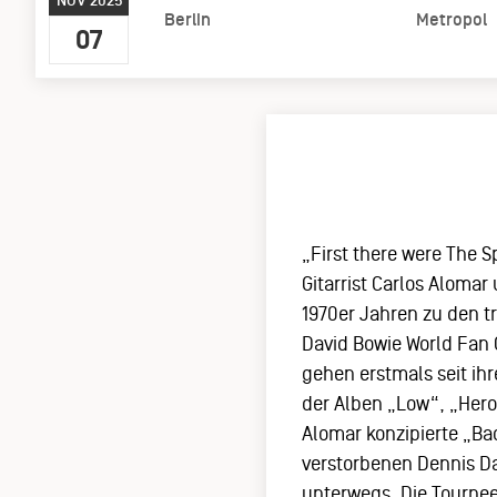
NOV 2025
Berlin
Metropol
07
„First there were The 
Gitarrist Carlos Alomar
1970er Jahren zu den t
David Bowie World Fan 
gehen erstmals seit ih
der Alben „Low“, „Hero
Alomar konzipierte „Ba
verstorbenen Dennis Da
unterwegs. Die Tournee