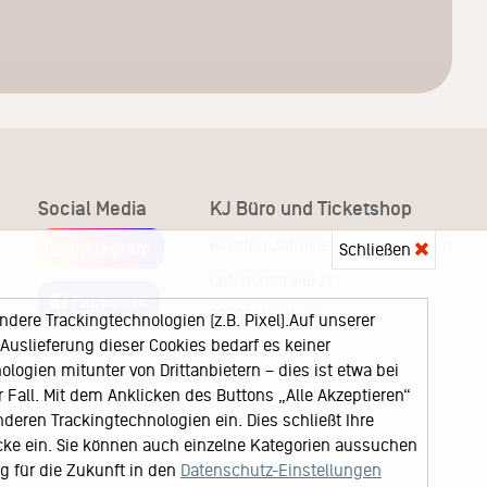
Social Media
KJ Büro und Ticketshop
Karsten Jahnke Konzertdirektion
Instagram
Schließen
Lerchenstraße 12
Facebook
22767 Hamburg
ere Trackingtechnologien (z.B. Pixel).Auf unserer
uslieferung dieser Cookies bedarf es keiner
logien mitunter von Drittanbietern – dies ist etwa bei
Fall. Mit dem Anklicken des Buttons „Alle Akzeptieren“
nderen Trackingtechnologien ein. Dies schließt Ihre
cke ein. Sie können auch einzelne Kategorien aussuchen
ng für die Zukunft in den
Datenschutz-Einstellungen