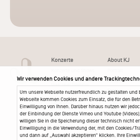
Konzerte
About KJ
Konzerte und Shows
Portrait
KJ Ticketshop
Wir verwenden Cookies und andere Trackingtechn
KJ60
Unser neuer Ticketshop
Team
Um unsere Webseite nutzerfreundlich zu gestalten und 
News
Webseite kommen Cookies zum Einsatz, die für den Betri
Keychange
Locations
Einwilligung von Ihnen. Darüber hinaus nutzen wir jedoc
Jobs
der Einbindung der Dienste Vimeo und Youtube (Videos), 
willigen Sie in die Speicherung dieser technisch nicht e
Einwilligung in die Verwendung der, mit den Cookies/T
und dann auf „Auswahl akzeptieren“ klicken. Ihre Einwilli