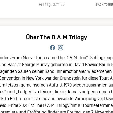
Freitag, 07.11.25
BACK TO BE
Über The D.A.M Trilogy
Spiders From Mars – then came The D.A.M. Trio“: Schlagzeug
 und Bassist George Murray gehörten in David Bowies Berlin
ragenden Säulen seiner Band. Ihr emotionales Wiedersehen 
Convention in New York war der Grundstein für diese Tour: 
rem letzten gemeinsamen Auftritt 1979 wieder zusammen au
es“ und „Lodger“ zu feiern, die sie damals aufgenommen h
ck To Berlin Tour“ ist eine audiovisuelle Verneigung vor Da
vis. Ende 2025 ist The D.A.M. Trilogy mit 16 Tourneetermin
premiere und Eröffnung findet am Freitag, den 7. November 