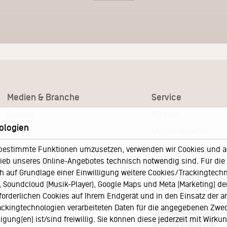
Medien & Branche
Service
Booking
Kontakt
ologien
Presse
Leichte Sprache
Pressematerial – Festivals
FAQ / Hilfe
bestimmte Funktionen umzusetzen, verwenden wir Cookies und and
eb unseres Online-Angebotes technisch notwendig sind. Für die A
Akkreditierungsformular – Festivals
Ticketshop Hamburg
h auf Grundlage einer Einwilligung weitere Cookies/Trackingtechno
Gutscheine
Soundcloud (Musik-Player), Google Maps und Meta (Marketing) der 
Callback-Service
rforderlichen Cookies auf Ihrem Endgerät und in den Einsatz der a
rackingtechnologien verarbeiteten Daten für die angegebenen Zwe
Ticketservice
gung(en) ist/sind freiwillig. Sie können diese jederzeit mit Wirku
040 - 413 22 60