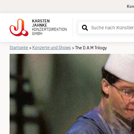
Kon
KARSTEN
Suchbegriff
JAHNKE
KONZERTDIREKTION
eingeben
GMBH
Startseite
Konzerte und Shows
>
>
The D.A.M Trilogy