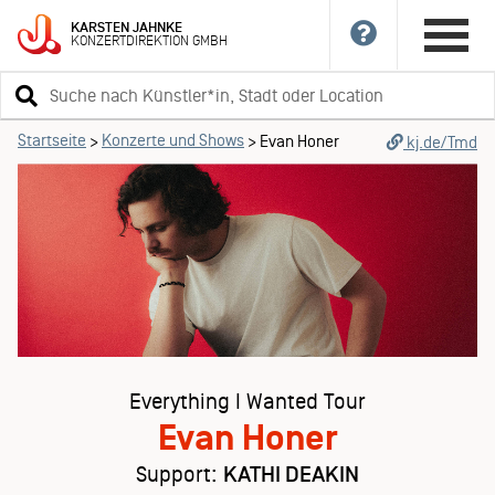
KARSTEN
JAHNKE
KONZERTDIREKTION
GMBH
Suchbegriff
eingeben
Startseite
Konzerte und Shows
>
>
Evan Honer
kj.de/Tmd
Everything I Wanted Tour
Evan Honer
Support:
KATHI DEAKIN