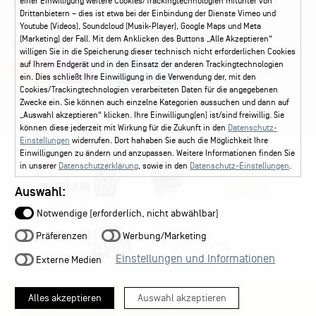
einer Einwilligung weitere Cookies/Trackingtechnologien mitunter von
Ticketservice
040 - 413 22 60
Drittanbietern – dies ist etwa bei der Einbindung der Dienste Vimeo und
Youtube (Videos), Soundcloud (Musik-Player), Google Maps und Meta
(Marketing) der Fall. Mit dem Anklicken des Buttons „Alle Akzeptieren“
Social Media
willigen Sie in die Speicherung dieser technisch nicht erforderlichen Cookies
auf Ihrem Endgerät und in den Einsatz der anderen Trackingtechnologien
Instagram
Facebook
ein. Dies schließt Ihre Einwilligung in die Verwendung der, mit den
Cookies/Trackingtechnologien verarbeiteten Daten für die angegebenen
Zwecke ein. Sie können auch einzelne Kategorien aussuchen und dann auf
„Auswahl akzeptieren“ klicken. Ihre Einwilligung(en) ist/sind freiwillig. Sie
können diese jederzeit mit Wirkung für die Zukunft in den
Datenschutz-
Einstellungen
widerrufen. Dort hahaben Sie auch die Möglichkeit Ihre
Einwilligungen zu ändern und anzupassen. Weitere Informationen finden Sie
in unserer
Datenschutzerklärung
, sowie in den
Datenschutz-Einstellungen
.
Auswahl:
Notwendige (erforderlich, nicht abwählbar)
Präferenzen
Werbung/Marketing
Einstellungen und Informationen
Externe Medien
Alles akzeptieren
Auswahl akzeptieren