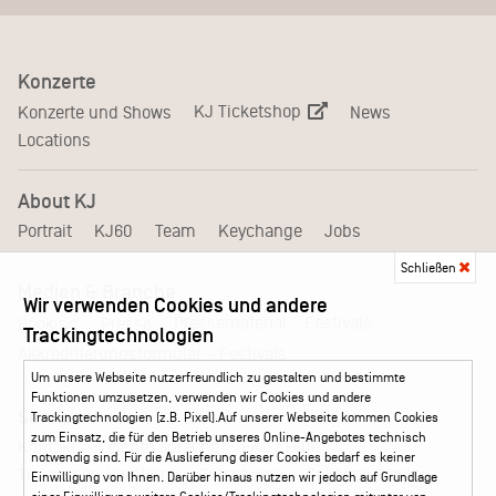
Konzerte
KJ Ticketshop
Konzerte und Shows
News
Locations
About KJ
Portrait
KJ60
Team
Keychange
Jobs
Schließen
Medien & Branche
Wir verwenden Cookies und andere
Pressematerial – Festivals
Booking
Presse
Trackingtechnologien
Akkreditierungsformular – Festivals
Um unsere Webseite nutzerfreundlich zu gestalten und bestimmte
Funktionen umzusetzen, verwenden wir Cookies und andere
Service
Trackingtechnologien (z.B. Pixel).Auf unserer Webseite kommen Cookies
zum Einsatz, die für den Betrieb unseres Online-Angebotes technisch
Kontakt
Leichte Sprache
FAQ / Hilfe
notwendig sind. Für die Auslieferung dieser Cookies bedarf es keiner
Ticketshop Hamburg
Gutscheine
Callback-Service
Einwilligung von Ihnen. Darüber hinaus nutzen wir jedoch auf Grundlage