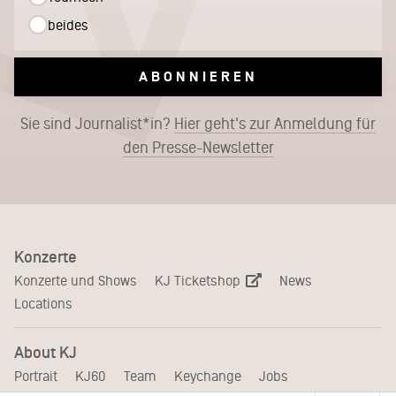
beides
ABONNIEREN
Sie sind Journalist*in?
Hier geht's zur Anmeldung für
den Presse-Newsletter
Konzerte
KJ Ticketshop
Konzerte und Shows
News
Locations
About KJ
Portrait
KJ60
Team
Keychange
Jobs