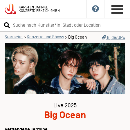
KARSTEN
JAHNKE
KONZERTDIREKTION
GMBH
Suchbegriff
eingeben
Startseite
Konzerte und Shows
>
>
Big Ocean
kj.de/QPw
Live 2025
Big Ocean
Vergangene Termine