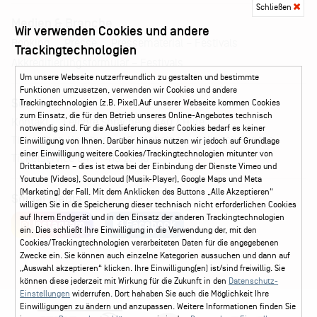
Schließen
Medien & Branche
Wir verwenden Cookies und andere
Pressematerial – Festivals
Booking
Presse
Trackingtechnologien
Akkreditierungsformular – Festivals
Um unsere Webseite nutzerfreundlich zu gestalten und bestimmte
Funktionen umzusetzen, verwenden wir Cookies und andere
Service
Trackingtechnologien (z.B. Pixel).Auf unserer Webseite kommen Cookies
zum Einsatz, die für den Betrieb unseres Online-Angebotes technisch
Kontakt
Leichte Sprache
FAQ / Hilfe
notwendig sind. Für die Auslieferung dieser Cookies bedarf es keiner
Ticketshop Hamburg
Gutscheine
Callback-Service
Einwilligung von Ihnen. Darüber hinaus nutzen wir jedoch auf Grundlage
einer Einwilligung weitere Cookies/Trackingtechnologien mitunter von
Ticketservice
040 - 413 22 60
Drittanbietern – dies ist etwa bei der Einbindung der Dienste Vimeo und
Youtube (Videos), Soundcloud (Musik-Player), Google Maps und Meta
(Marketing) der Fall. Mit dem Anklicken des Buttons „Alle Akzeptieren“
Social Media
willigen Sie in die Speicherung dieser technisch nicht erforderlichen Cookies
auf Ihrem Endgerät und in den Einsatz der anderen Trackingtechnologien
Instagram
Facebook
ein. Dies schließt Ihre Einwilligung in die Verwendung der, mit den
Cookies/Trackingtechnologien verarbeiteten Daten für die angegebenen
Zwecke ein. Sie können auch einzelne Kategorien aussuchen und dann auf
„Auswahl akzeptieren“ klicken. Ihre Einwilligung(en) ist/sind freiwillig. Sie
können diese jederzeit mit Wirkung für die Zukunft in den
Datenschutz-
Einstellungen
widerrufen. Dort hahaben Sie auch die Möglichkeit Ihre
Einwilligungen zu ändern und anzupassen. Weitere Informationen finden Sie