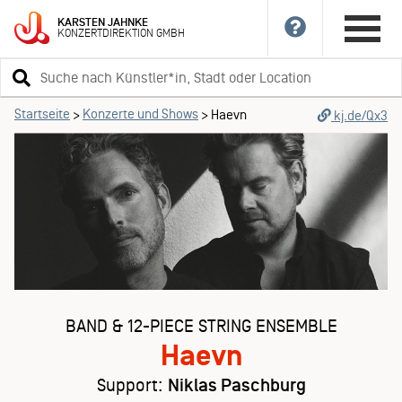
KARSTEN
JAHNKE
KONZERTDIREKTION
GMBH
Suchbegriff
eingeben
Startseite
Konzerte und Shows
>
>
Haevn
kj.de/Qx3
BAND & 12-PIECE STRING ENSEMBLE
Haevn
Support:
Niklas Paschburg