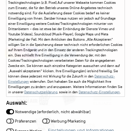
Service
Trackingtechnologien (z.B. Pixel).Auf unserer Webseite kommen Cookies
zum Einsatz, die für den Betrieb unseres Online-Angebotes technisch
Kontakt
Leichte Sprache
FAQ / Hilfe
notwendig sind. Für die Auslieferung dieser Cookies bedarf es keiner
Ticketshop Hamburg
Gutscheine
Callback-Service
Einwilligung von Ihnen. Darüber hinaus nutzen wir jedoch auf Grundlage
einer Einwilligung weitere Cookies/Trackingtechnologien mitunter von
Ticketservice
040 - 413 22 60
Drittanbietern – dies ist etwa bei der Einbindung der Dienste Vimeo und
Youtube (Videos), Soundcloud (Musik-Player), Google Maps und Meta
(Marketing) der Fall. Mit dem Anklicken des Buttons „Alle Akzeptieren“
Social Media
willigen Sie in die Speicherung dieser technisch nicht erforderlichen Cookies
auf Ihrem Endgerät und in den Einsatz der anderen Trackingtechnologien
Instagram
Facebook
ein. Dies schließt Ihre Einwilligung in die Verwendung der, mit den
Cookies/Trackingtechnologien verarbeiteten Daten für die angegebenen
Zwecke ein. Sie können auch einzelne Kategorien aussuchen und dann auf
„Auswahl akzeptieren“ klicken. Ihre Einwilligung(en) ist/sind freiwillig. Sie
können diese jederzeit mit Wirkung für die Zukunft in den
Datenschutz-
Einstellungen
widerrufen. Dort hahaben Sie auch die Möglichkeit Ihre
Einwilligungen zu ändern und anzupassen. Weitere Informationen finden Sie
in unserer
Datenschutzerklärung
, sowie in den
Datenschutz-Einstellungen
.
Auswahl:
Notwendige (erforderlich, nicht abwählbar)
Präferenzen
Werbung/Marketing
Einstellungen und Informationen
Externe Medien