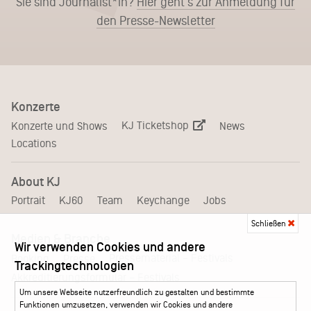
Sie sind Journalist*in?
Hier geht's zur Anmeldung für
den Presse-Newsletter
Konzerte
KJ Ticketshop
Konzerte und Shows
News
Locations
About KJ
Portrait
KJ60
Team
Keychange
Jobs
Schließen
Medien & Branche
Wir verwenden Cookies und andere
Pressematerial – Festivals
Booking
Presse
Trackingtechnologien
Akkreditierungsformular – Festivals
Um unsere Webseite nutzerfreundlich zu gestalten und bestimmte
Funktionen umzusetzen, verwenden wir Cookies und andere