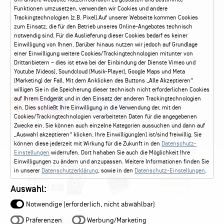
Funktionen umzusetzen, verwenden wir Cookies und andere
Trackingtechnologien (z.B. Pixel).Auf unserer Webseite kommen Cookies
Service
zum Einsatz, die für den Betrieb unseres Online-Angebotes technisch
Kontakt
Leichte Sprache
FAQ / Hilfe
notwendig sind. Für die Auslieferung dieser Cookies bedarf es keiner
Ticketshop Hamburg
Gutscheine
Callback-Service
Einwilligung von Ihnen. Darüber hinaus nutzen wir jedoch auf Grundlage
einer Einwilligung weitere Cookies/Trackingtechnologien mitunter von
Ticketservice
040 - 413 22 60
Drittanbietern – dies ist etwa bei der Einbindung der Dienste Vimeo und
Youtube (Videos), Soundcloud (Musik-Player), Google Maps und Meta
(Marketing) der Fall. Mit dem Anklicken des Buttons „Alle Akzeptieren“
Social Media
willigen Sie in die Speicherung dieser technisch nicht erforderlichen Cookies
auf Ihrem Endgerät und in den Einsatz der anderen Trackingtechnologien
Instagram
Facebook
ein. Dies schließt Ihre Einwilligung in die Verwendung der, mit den
Cookies/Trackingtechnologien verarbeiteten Daten für die angegebenen
Zwecke ein. Sie können auch einzelne Kategorien aussuchen und dann auf
„Auswahl akzeptieren“ klicken. Ihre Einwilligung(en) ist/sind freiwillig. Sie
können diese jederzeit mit Wirkung für die Zukunft in den
Datenschutz-
Einstellungen
widerrufen. Dort hahaben Sie auch die Möglichkeit Ihre
Einwilligungen zu ändern und anzupassen. Weitere Informationen finden Sie
in unserer
Datenschutzerklärung
, sowie in den
Datenschutz-Einstellungen
.
Auswahl:
Notwendige (erforderlich, nicht abwählbar)
Präferenzen
Werbung/Marketing