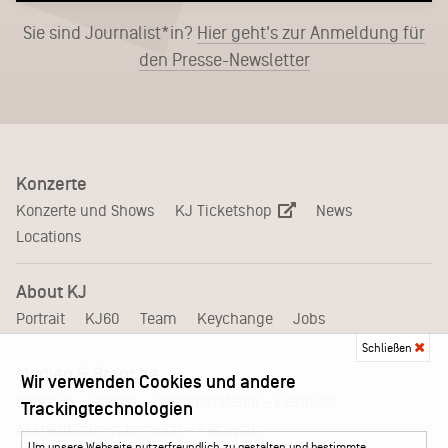
Sie sind Journalist*in?
Hier geht's zur Anmeldung für
den Presse-Newsletter
Konzerte
KJ Ticketshop
Konzerte und Shows
News
Locations
About KJ
Portrait
KJ60
Team
Keychange
Jobs
Schließen
Medien & Branche
Wir verwenden Cookies und andere
Pressematerial – Festivals
Booking
Presse
Trackingtechnologien
Akkreditierungsformular – Festivals
Um unsere Webseite nutzerfreundlich zu gestalten und bestimmte