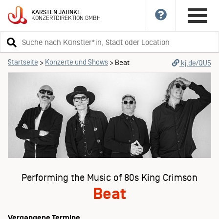
KARSTEN
JAHNKE
KONZERTDIREKTION
GMBH
Suchbegriff
eingeben
Startseite
Konzerte und Shows
>
>
Beat
kj.de/QU5
Performing the Music of 80s King Crimson
Beat
Vergangene Termine