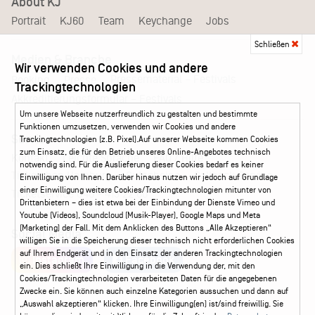
About KJ
Portrait
KJ60
Team
Keychange
Jobs
Schließen
Medien & Branche
Wir verwenden Cookies und andere
Pressematerial – Festivals
Booking
Presse
Trackingtechnologien
Akkreditierungsformular – Festivals
Um unsere Webseite nutzerfreundlich zu gestalten und bestimmte
Funktionen umzusetzen, verwenden wir Cookies und andere
Service
Trackingtechnologien (z.B. Pixel).Auf unserer Webseite kommen Cookies
zum Einsatz, die für den Betrieb unseres Online-Angebotes technisch
Kontakt
Leichte Sprache
FAQ / Hilfe
notwendig sind. Für die Auslieferung dieser Cookies bedarf es keiner
Ticketshop Hamburg
Gutscheine
Callback-Service
Einwilligung von Ihnen. Darüber hinaus nutzen wir jedoch auf Grundlage
einer Einwilligung weitere Cookies/Trackingtechnologien mitunter von
Ticketservice
040 - 413 22 60
Drittanbietern – dies ist etwa bei der Einbindung der Dienste Vimeo und
Youtube (Videos), Soundcloud (Musik-Player), Google Maps und Meta
(Marketing) der Fall. Mit dem Anklicken des Buttons „Alle Akzeptieren“
Social Media
willigen Sie in die Speicherung dieser technisch nicht erforderlichen Cookies
auf Ihrem Endgerät und in den Einsatz der anderen Trackingtechnologien
Instagram
Facebook
ein. Dies schließt Ihre Einwilligung in die Verwendung der, mit den
Cookies/Trackingtechnologien verarbeiteten Daten für die angegebenen
Zwecke ein. Sie können auch einzelne Kategorien aussuchen und dann auf
„Auswahl akzeptieren“ klicken. Ihre Einwilligung(en) ist/sind freiwillig. Sie