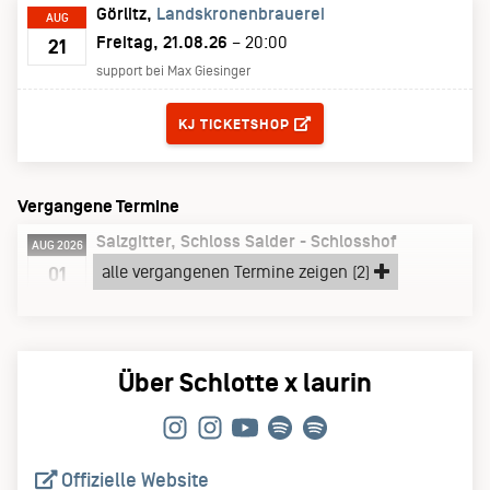
Görlitz
Landskronenbrauerei
AUG
Freitag, 21.08.26
– 20:00
21
support bei Max Giesinger
TICKETS
KJ TICKETSHOP
Vergangene Termine
Salzgitter
Schloss Salder - Schlosshof
AUG 2026
Samstag, 01.08.26
alle vergangenen Termine zeigen (2)
01
support bei Max Giesinger
Über Schlotte x laurin
Offizielle Website