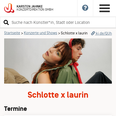
KARSTEN
JAHNKE
KONZERTDIREKTION
GMBH
Suchbegriff
eingeben
Startseite
Konzerte und Shows
>
>
Schlotte x laurin
kj.de/QUh
Schlotte x laurin
Termine