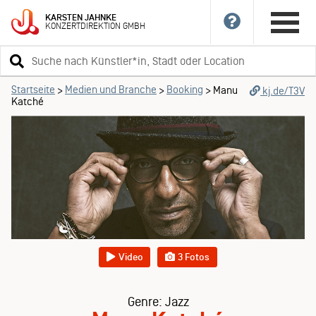
KARSTEN
JAHNKE
KONZERTDIREKTION
GMBH
Suchbegriff
eingeben
Startseite
Medien und Branche
Booking
>
>
>
Manu
kj.de/T3V
Katché
Video
3 Fotos
Genre: Jazz