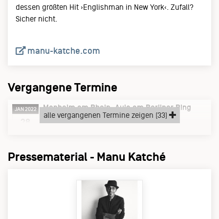
dessen größten Hit ›Englishman in New York‹. Zufall?
Sicher nicht.
manu-katche.com
Vergangene Termine
Monheim am Rhein
Aula am Berliner Ring
JAN 2022
alle vergangenen Termine zeigen (33)
Freitag, 28.01.22
28
Pressematerial - Manu Katché