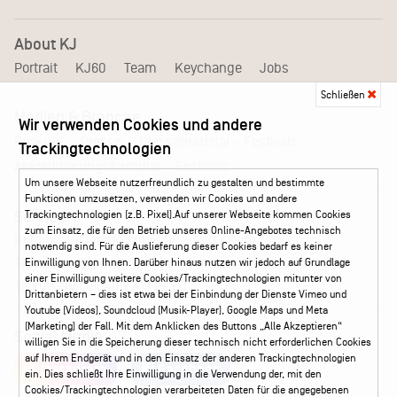
About KJ
Portrait
KJ60
Team
Keychange
Jobs
Schließen
Medien & Branche
Wir verwenden Cookies und andere
Pressematerial – Festivals
Booking
Presse
Trackingtechnologien
Akkreditierungsformular – Festivals
Um unsere Webseite nutzerfreundlich zu gestalten und bestimmte
Funktionen umzusetzen, verwenden wir Cookies und andere
Service
Trackingtechnologien (z.B. Pixel).Auf unserer Webseite kommen Cookies
zum Einsatz, die für den Betrieb unseres Online-Angebotes technisch
Kontakt
Leichte Sprache
FAQ / Hilfe
notwendig sind. Für die Auslieferung dieser Cookies bedarf es keiner
Ticketshop Hamburg
Gutscheine
Callback-Service
Einwilligung von Ihnen. Darüber hinaus nutzen wir jedoch auf Grundlage
einer Einwilligung weitere Cookies/Trackingtechnologien mitunter von
Ticketservice
040 - 413 22 60
Drittanbietern – dies ist etwa bei der Einbindung der Dienste Vimeo und
Youtube (Videos), Soundcloud (Musik-Player), Google Maps und Meta
(Marketing) der Fall. Mit dem Anklicken des Buttons „Alle Akzeptieren“
Social Media
willigen Sie in die Speicherung dieser technisch nicht erforderlichen Cookies
auf Ihrem Endgerät und in den Einsatz der anderen Trackingtechnologien
Instagram
Facebook
ein. Dies schließt Ihre Einwilligung in die Verwendung der, mit den
Cookies/Trackingtechnologien verarbeiteten Daten für die angegebenen