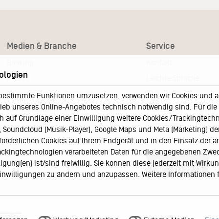
Medien & Branche
Service
Booking
Kontakt
ologien
Presse
Leichte Sprache
Pressematerial – Festivals
FAQ / Hilfe
bestimmte Funktionen umzusetzen, verwenden wir Cookies und and
eb unseres Online-Angebotes technisch notwendig sind. Für die A
Akkreditierungsformular – Festivals
Ticketshop Hamburg
h auf Grundlage einer Einwilligung weitere Cookies/Trackingtechno
Gutscheine
Soundcloud (Musik-Player), Google Maps und Meta (Marketing) der 
rforderlichen Cookies auf Ihrem Endgerät und in den Einsatz der a
Callback-Service
rackingtechnologien verarbeiteten Daten für die angegebenen Zwe
Ticketservice
gung(en) ist/sind freiwillig. Sie können diese jederzeit mit Wirku
040 - 413 22 60
 Einwilligungen zu ändern und anzupassen. Weitere Informationen 