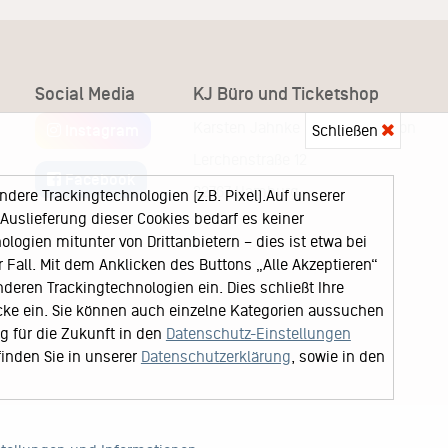
Social Media
KJ Büro und Ticketshop
Karsten Jahnke Konzertdirektion
Schließen
Instagram
Lerchenstraße 12
Facebook
22767 Hamburg
ere Trackingtechnologien (z.B. Pixel).Auf unserer
uslieferung dieser Cookies bedarf es keiner
logien mitunter von Drittanbietern – dies ist etwa bei
Fall. Mit dem Anklicken des Buttons „Alle Akzeptieren“
nderen Trackingtechnologien ein. Dies schließt Ihre
cke ein. Sie können auch einzelne Kategorien aussuchen
ng für die Zukunft in den
Datenschutz-Einstellungen
finden Sie in unserer
Datenschutzerklärung
, sowie in den