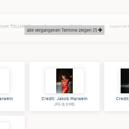
ntrum TOLLHAUS
Donnerstag, 16.11.23
support bei
alle vergangenen Termine zeigen (7)
arwein
Credit: Jakob Marwein
Credi
JPG (8.9 MB)