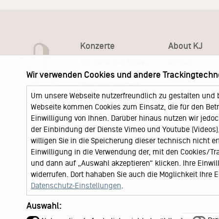
Konzerte
About KJ
Konzerte und Shows
Portrait
Wir verwenden Cookies und andere Trackingtechn
KJ Ticketshop
KJ60
Unser neuer Ticketshop
Team
Um unsere Webseite nutzerfreundlich zu gestalten und 
News
Webseite kommen Cookies zum Einsatz, die für den Betri
Keychange
Locations
Einwilligung von Ihnen. Darüber hinaus nutzen wir jedoc
Jobs
der Einbindung der Dienste Vimeo und Youtube (Videos), 
willigen Sie in die Speicherung dieser technisch nicht e
Einwilligung in die Verwendung der, mit den Cookies/T
und dann auf „Auswahl akzeptieren“ klicken. Ihre Einwilli
widerrufen. Dort hahaben Sie auch die Möglichkeit Ihre
Datenschutz-Einstellungen
.
Auswahl: