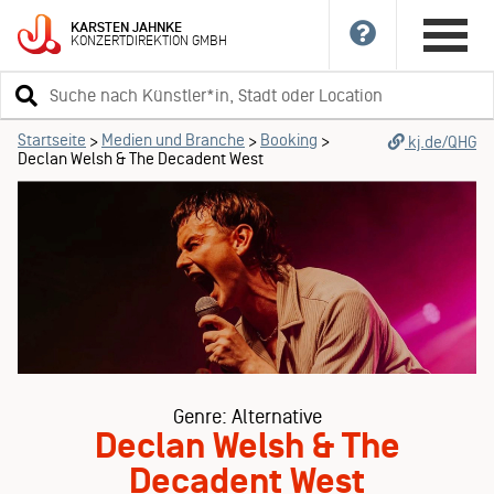
KARSTEN
JAHNKE
KONZERTDIREKTION
GMBH
Suchbegriff
eingeben
Startseite
Medien und Branche
Booking
>
>
>
kj.de/QHG
Declan Welsh & The Decadent West
Genre: Alternative
Declan Welsh & The
Decadent West