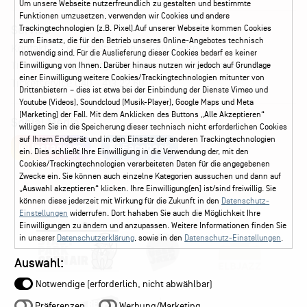
Um unsere Webseite nutzerfreundlich zu gestalten und bestimmte
Funktionen umzusetzen, verwenden wir Cookies und andere
Service
Trackingtechnologien (z.B. Pixel).Auf unserer Webseite kommen Cookies
zum Einsatz, die für den Betrieb unseres Online-Angebotes technisch
Kontakt
Leichte Sprache
FAQ / Hilfe
notwendig sind. Für die Auslieferung dieser Cookies bedarf es keiner
Ticketshop Hamburg
Gutscheine
Callback-Service
Einwilligung von Ihnen. Darüber hinaus nutzen wir jedoch auf Grundlage
einer Einwilligung weitere Cookies/Trackingtechnologien mitunter von
Ticketservice
040 - 413 22 60
Drittanbietern – dies ist etwa bei der Einbindung der Dienste Vimeo und
Youtube (Videos), Soundcloud (Musik-Player), Google Maps und Meta
(Marketing) der Fall. Mit dem Anklicken des Buttons „Alle Akzeptieren“
Social Media
willigen Sie in die Speicherung dieser technisch nicht erforderlichen Cookies
auf Ihrem Endgerät und in den Einsatz der anderen Trackingtechnologien
Instagram
Facebook
ein. Dies schließt Ihre Einwilligung in die Verwendung der, mit den
Cookies/Trackingtechnologien verarbeiteten Daten für die angegebenen
Zwecke ein. Sie können auch einzelne Kategorien aussuchen und dann auf
„Auswahl akzeptieren“ klicken. Ihre Einwilligung(en) ist/sind freiwillig. Sie
können diese jederzeit mit Wirkung für die Zukunft in den
Datenschutz-
Einstellungen
widerrufen. Dort hahaben Sie auch die Möglichkeit Ihre
Einwilligungen zu ändern und anzupassen. Weitere Informationen finden Sie
in unserer
Datenschutzerklärung
, sowie in den
Datenschutz-Einstellungen
.
Auswahl:
Notwendige (erforderlich, nicht abwählbar)
Präferenzen
Werbung/Marketing