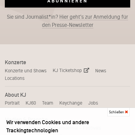
ABONNIEREN
Sie sind Journalist*in?
Hier geht's zur Anmeldung für
den Presse-Newsletter
Konzerte
KJ Ticketshop
Konzerte und Shows
News
Locations
About KJ
Portrait
KJ60
Team
Keychange
Jobs
Schließen
Medien & Branche
Wir verwenden Cookies und andere
Pressematerial – Festivals
Booking
Presse
Trackingtechnologien