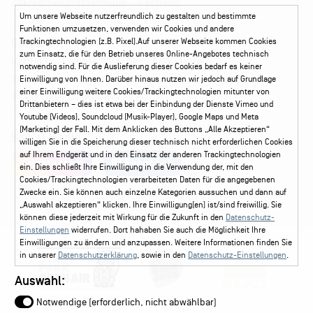
Akkreditierungsformular – Festivals
Um unsere Webseite nutzerfreundlich zu gestalten und bestimmte
Funktionen umzusetzen, verwenden wir Cookies und andere
Service
Trackingtechnologien (z.B. Pixel).Auf unserer Webseite kommen Cookies
zum Einsatz, die für den Betrieb unseres Online-Angebotes technisch
Kontakt
Leichte Sprache
FAQ / Hilfe
notwendig sind. Für die Auslieferung dieser Cookies bedarf es keiner
Ticketshop Hamburg
Gutscheine
Callback-Service
Einwilligung von Ihnen. Darüber hinaus nutzen wir jedoch auf Grundlage
einer Einwilligung weitere Cookies/Trackingtechnologien mitunter von
Ticketservice
040 - 413 22 60
Drittanbietern – dies ist etwa bei der Einbindung der Dienste Vimeo und
Youtube (Videos), Soundcloud (Musik-Player), Google Maps und Meta
(Marketing) der Fall. Mit dem Anklicken des Buttons „Alle Akzeptieren“
Social Media
willigen Sie in die Speicherung dieser technisch nicht erforderlichen Cookies
auf Ihrem Endgerät und in den Einsatz der anderen Trackingtechnologien
Instagram
Facebook
ein. Dies schließt Ihre Einwilligung in die Verwendung der, mit den
Cookies/Trackingtechnologien verarbeiteten Daten für die angegebenen
Zwecke ein. Sie können auch einzelne Kategorien aussuchen und dann auf
„Auswahl akzeptieren“ klicken. Ihre Einwilligung(en) ist/sind freiwillig. Sie
können diese jederzeit mit Wirkung für die Zukunft in den
Datenschutz-
Einstellungen
widerrufen. Dort hahaben Sie auch die Möglichkeit Ihre
Einwilligungen zu ändern und anzupassen. Weitere Informationen finden Sie
in unserer
Datenschutzerklärung
, sowie in den
Datenschutz-Einstellungen
.
Auswahl:
Notwendige (erforderlich, nicht abwählbar)