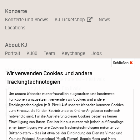
Konzerte
KJ Ticketshop
Konzerte und Shows
News
Locations
About KJ
Portrait
KJ60
Team
Keychange
Jobs
Schließen
Medien & Branche
Wir verwenden Cookies und andere
Pressematerial – Festivals
Booking
Presse
Trackingtechnologien
Akkreditierungsformular – Festivals
Um unsere Webseite nutzerfreundlich zu gestalten und bestimmte
Funktionen umzusetzen, verwenden wir Cookies und andere
Service
Trackingtechnologien (z.B. Pixel).Auf unserer Webseite kommen Cookies
zum Einsatz, die für den Betrieb unseres Online-Angebotes technisch
Kontakt
Leichte Sprache
FAQ / Hilfe
notwendig sind. Für die Auslieferung dieser Cookies bedarf es keiner
Ticketshop Hamburg
Gutscheine
Callback-Service
Einwilligung von Ihnen. Darüber hinaus nutzen wir jedoch auf Grundlage
einer Einwilligung weitere Cookies/Trackingtechnologien mitunter von
Ticketservice
040 - 413 22 60
Drittanbietern – dies ist etwa bei der Einbindung der Dienste Vimeo und
Youtube (Videos), Soundcloud (Musik-Player), Google Maps und Meta