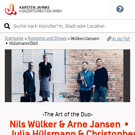
KARSTEN
JAHNKE
KONZERTDIREKTION
GMBH
Suchbegriff
eingeben
Startseite
Konzerte und Shows
>
>
Wülker/Jansen
kj.de/TgF
• Hülsmann/Dell
›The Art of the Duo‹
Nils Wülker & Arne Jansen •
Julia Hülsmann & Christopher