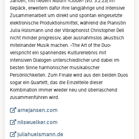
Jansen, mit neuem Album ›Closer‹ (VÖ: 3.2.23) im
Gepäck, erweitern dafür ihre langjährige und intensive
Zusammenarbeit um direkt und spontan eingesetzte
elektronische Produktionsmittel, während die Pianistin
Julia Hülsmann und der Vibraphonist Christopher Dell
nicht minder progressiv, aber ausnahmslos akustisch
miteinander Musik machen. ›The Art of the Duo‹
verspricht ein spannendes Kulturerlebnis mit
intensiven Dialogen unterschiedlicher und dabei im
besten Sinne harmonischer musikalischer
Persönlichkeiten. Zum Finale wird aus den beiden Duos
sogar ein Quartett, das die Einzelteile dieser
Kombination immer wieder neu und überraschend
zusammenführen wird.
arnejansen.com
nilswuelker.com
juliahuelsmann.de